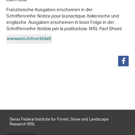
Laien usw.
Französische Ausgaben erscheinen in der
Schriftenreihe
Notice pour la practique
. Italienische und
englische Ausgaben erscheinen in loser Folge in der
Schriftenreihe
Notizie per la pratica
bzw.
WSL Fact Sheet
.
www.wsl.ch/merkblatt
share
Swiss Federal Institute for Forest, Snow and Landscape
Research WSL