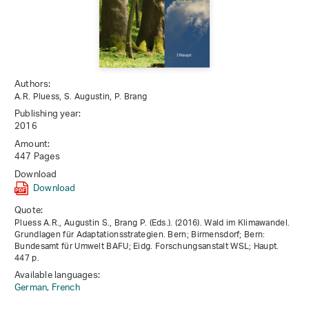
Authors:
A.R. Pluess, S. Augustin, P. Brang
Publishing year:
2016
Amount:
447 Pages
Download
Download
Quote:
Pluess A.R., Augustin S., Brang P. (Eds.). (2016). Wald im Klimawandel.
Grundlagen für Adaptationsstrategien. Bern; Birmensdorf; Bern:
Bundesamt für Umwelt BAFU; Eidg. Forschungsanstalt WSL; Haupt.
447 p.
Available languages:
German,
French