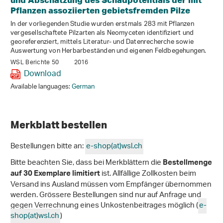
Pflanzen assoziierten gebietsfremden Pilze
In der vorliegenden Studie wurden erstmals 283 mit Pflanzen
vergesellschaftete Pilzarten als Neomyceten identifiziert und
georeferenziert, mittels Literatur- und Datenrecherche sowie
Auswertung von Herbarbeständen und eigenen Feldbegehungen.
WSL Berichte 50
2016
Download
Available languages:
German
Merkblatt bestellen
Bestellungen bitte an:
e-shop(at)wsl
.
ch
Bitte beachten Sie, dass bei Merkblättern die
Bestellmenge
ist. Allfällige Zollkosten beim
auf 30 Exemplare limitiert
Versand ins Ausland müssen vom Empfänger übernommen
werden. Grössere Bestellungen sind nur auf Anfrage und
gegen Verrechnung eines Unkostenbeitrages möglich (
e-
shop(at)wsl
.
ch
)