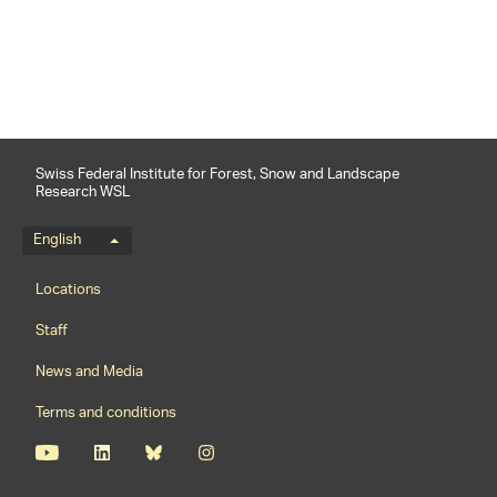
Swiss Federal Institute for Forest, Snow and Landscape
Research WSL
Language menu
English
Footernavigation
Locations
Staff
News and Media
Terms and conditions