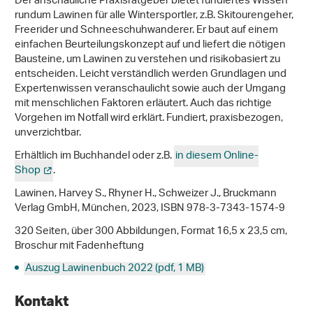
Der anschauliche Praxisratgeber bietet fundiertes Wissen
rundum Lawinen für alle Wintersportler, z.B. Skitourengeher,
Freerider und Schneeschuhwanderer. Er baut auf einem
einfachen Beurteilungskonzept auf und liefert die nötigen
Bausteine, um Lawinen zu verstehen und risikobasiert zu
entscheiden. Leicht verständlich werden Grundlagen und
Expertenwissen veranschaulicht sowie auch der Umgang
mit menschlichen Faktoren erläutert. Auch das richtige
Vorgehen im Notfall wird erklärt. Fundiert, praxisbezogen,
unverzichtbar.
Erhältlich im Buchhandel oder z.B.
in diesem Online-
Shop
.
Lawinen, Harvey S., Rhyner H., Schweizer J., Bruckmann
Verlag GmbH, München, 2023, ISBN 978-3-7343-1574-9
320 Seiten, über 300 Abbildungen, Format 16,5 x 23,5 cm,
Broschur mit Fadenheftung
Auszug Lawinenbuch 2022 (pdf, 1 MB)
Kontakt