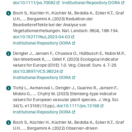
doi:10.1111/jvs.70082
Institutional Repository DORA
Boch S., Küchler H., Küchler M., Bedolla A., Ecker K.T., Graf
U.H., … Bergamini A. (2023) Reduktion der
Bearbeitereffekte bei der Analyse von
Vegetationserhebungen. Nat. Landsch.
98
(4), 188-194.
doi:10.19217/NuL2023-04-03
Institutional Repository DORA
Dengler J., Jansen F., Chusova O., Hüllbusch E., Nobis M.P.,
Van Meerbeek K., … Gillet F. (2023) Ecological indicator
values for Europe (EIVE) 1.0. Veg. Classif. Surv.
4
, 7-29.
doi:10.3897/VCS.98324
Institutional Repository DORA
Tichý L., Axmanová I., Dengler J., Guarino R., Jansen F.,
Midolo G., … Chytrý M. (2023) Ellenberg‐type indicator
values for European vascular plant species. J. Veg. Sci.
34
(1), e13168 (13 pp.).
doi:10.1111/jvs.13168
Institutional Repository DORA
Boch S., Küchler H., Küchler M., Bedolla A., Ecker K.T., Graf
U.H., … Bergamini A. (2022) Observer‐driven