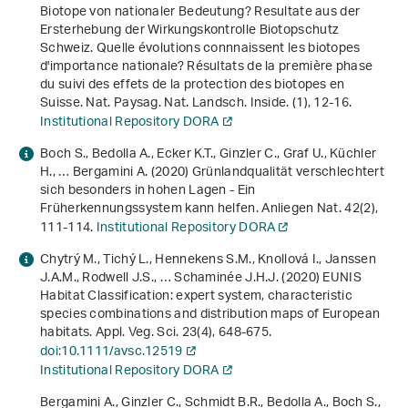
Biotope von nationaler Bedeutung? Resultate aus der
Ersterhebung der Wirkungskontrolle Biotopschutz
Schweiz. Quelle évolutions connnaissent les biotopes
d'importance nationale? Résultats de la première phase
du suivi des effets de la protection des biotopes en
Suisse. Nat. Paysag. Nat. Landsch. Inside. (1), 12-16.
Institutional Repository DORA
Boch S., Bedolla A., Ecker K.T., Ginzler C., Graf U., Küchler
H., … Bergamini A. (2020) Grünlandqualität verschlechtert
sich besonders in hohen Lagen - Ein
Früherkennungssystem kann helfen. Anliegen Nat.
42
(2),
111-114.
Institutional Repository DORA
Chytrý M., Tichý L., Hennekens S.M., Knollová I., Janssen
J.A.M., Rodwell J.S., … Schaminée J.H.J. (2020) EUNIS
Habitat Classification: expert system, characteristic
species combinations and distribution maps of European
habitats. Appl. Veg. Sci.
23
(4), 648-675.
doi:10.1111/avsc.12519
Institutional Repository DORA
Bergamini A., Ginzler C., Schmidt B.R., Bedolla A., Boch S.,