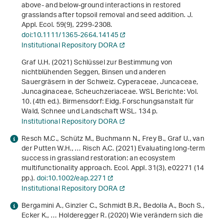
above- and below-ground interactions in restored
grasslands after topsoil removal and seed addition. J.
Appl. Ecol.
59
(9), 2299-2308.
doi:10.1111/1365-2664.14145
Institutional Repository DORA
Graf U.H. (2021)
Schlüssel zur Bestimmung von
nichtblühenden Seggen, Binsen und anderen
Sauergräsern in der Schweiz. Cyperaceae, Juncaceae,
Juncaginaceae, Scheuchzeriaceae
. WSL Berichte: Vol.
10. (4th ed.). Birmensdorf: Eidg. Forschungsanstalt für
Wald, Schnee und Landschaft WSL. 134 p.
Institutional Repository DORA
Resch M.C., Schütz M., Buchmann N., Frey B., Graf U., van
der Putten W.H., … Risch A.C. (2021) Evaluating long-term
success in grassland restoration: an ecosystem
multifunctionality approach. Ecol. Appl.
31
(3), e02271 (14
pp.).
doi:10.1002/eap.2271
Institutional Repository DORA
Bergamini A., Ginzler C., Schmidt B.R., Bedolla A., Boch S.,
Ecker K., … Holderegger R. (2020) Wie verändern sich die