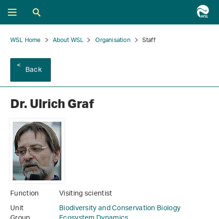
WSL Home
About WSL
Organisation
Staff
Back
Dr. Ulrich Graf
Function
Visiting scientist
Unit
Biodiversity and Conservation Biology
Group
Ecosystem Dynamics