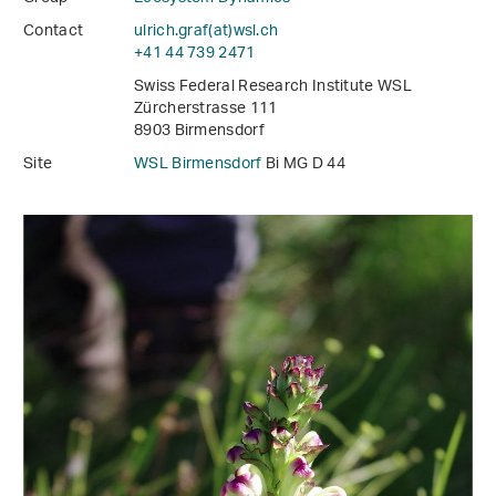
Contact
ulrich.graf(at)wsl
.
ch
+41 44 739 2471
Swiss Federal Research Institute WSL
Zürcherstrasse 111
8903 Birmensdorf
Site
WSL Birmensdorf
Bi MG D 44