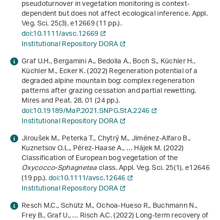
pseudoturnover in vegetation monitoring is context‐
dependent but does not affect ecological inference. Appl.
Veg. Sci.
25
(3), e12669 (11 pp.).
doi:10.1111/avsc.12669
Institutional Repository DORA
Graf U.H., Bergamini A., Bedolla A., Boch S., Küchler H.,
Küchler M., Ecker K. (2022) Regeneration potential of a
degraded alpine mountain bog: complex regeneration
patterns after grazing cessation and partial rewetting.
Mires and Peat.
28
, 01 (24 pp.).
doi:10.19189/MaP.2021.SNPG.StA.2246
Institutional Repository DORA
Jiroušek M., Peterka T., Chytrý M., Jiménez-Alfaro B.,
Kuznetsov O.L., Pérez-Haase A., … Hájek M. (2022)
Classification of European bog vegetation of the
Oxycocco-Sphagnetea
class. Appl. Veg. Sci.
25
(1), e12646
(19 pp.).
doi:10.1111/avsc.12646
Institutional Repository DORA
Resch M.C., Schütz M., Ochoa-Hueso R., Buchmann N.,
Frey B., Graf U., … Risch A.C. (2022) Long-term recovery of