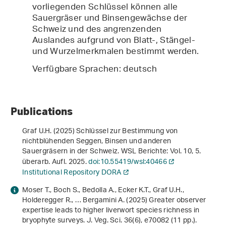
vorliegenden Schlüssel können alle
Sauergräser und Binsengewächse der
Schweiz und des angrenzenden
Auslandes aufgrund von Blatt-, Stängel-
und Wurzelmerkmalen bestimmt werden.
Verfügbare Sprachen: deutsch
Publications
Graf U.H. (2025)
Schlüssel zur Bestimmung von
nichtblühenden Seggen, Binsen und anderen
Sauergräsern in der Schweiz
. WSL Berichte: Vol. 10, 5.
überarb. Aufl. 2025.
doi:10.55419/wsl:40466
Institutional Repository DORA
Moser T., Boch S., Bedolla A., Ecker K.T., Graf U.H.,
Holderegger R., … Bergamini A. (2025) Greater observer
expertise leads to higher liverwort species richness in
bryophyte surveys. J. Veg. Sci.
36
(6), e70082 (11 pp.).