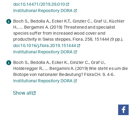
doi:10.14471/2019.39.010
Institutional Repository DORA
Boch S., Bedolla A., Ecker K.T., Ginzler C., Graf U., Küchler
H., … Bergamini A. (2019) Threatened and specialist
species suffer from increased wood cover and
productivity in Swiss steppes. Flora.
258
, 151444 (9 pp.).
doi:10.1016/j.flora.2019.151444
Institutional Repository DORA
Boch S., Bedolla A., Ecker K., Ginzler C., Graf U.,
Holderegger R., … Bergamini A. (2019) Wie steht es um die
Biotope von nationaler Bedeutung? FloraCH.
9
, 4-6.
Institutional Repository DORA
Show all
share