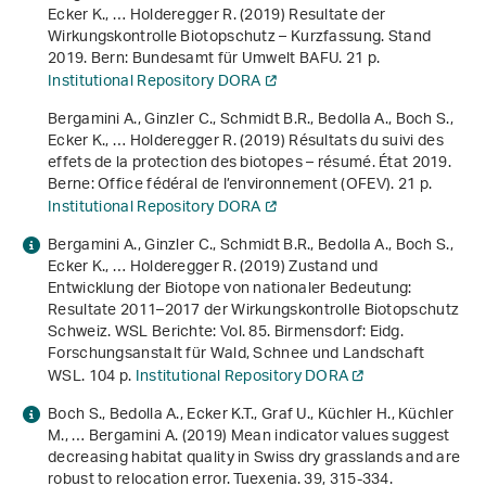
Ecker K., … Holderegger R. (2019)
Resultate der
Wirkungskontrolle Biotopschutz – Kurzfassung. Stand
2019
. Bern: Bundesamt für Umwelt BAFU. 21 p.
Institutional Repository DORA
Bergamini A., Ginzler C., Schmidt B.R., Bedolla A., Boch S.,
Ecker K., … Holderegger R. (2019)
Résultats du suivi des
effets de la protection des biotopes – résumé. État 2019
.
Berne: Office fédéral de l’environnement (OFEV). 21 p.
Institutional Repository DORA
Bergamini A., Ginzler C., Schmidt B.R., Bedolla A., Boch S.,
Ecker K., … Holderegger R. (2019)
Zustand und
Entwicklung der Biotope von nationaler Bedeutung:
Resultate 2011–2017 der Wirkungskontrolle Biotopschutz
Schweiz
. WSL Berichte: Vol. 85. Birmensdorf: Eidg.
Forschungsanstalt für Wald, Schnee und Landschaft
WSL. 104 p.
Institutional Repository DORA
Boch S., Bedolla A., Ecker K.T., Graf U., Küchler H., Küchler
M., … Bergamini A. (2019) Mean indicator values suggest
decreasing habitat quality in Swiss dry grasslands and are
robust to relocation error. Tuexenia.
39
, 315-334.