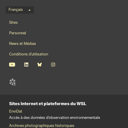
Menu de langue
Français
Footernavigation
Sites
Personnel
News et Médias
Conditions d'utilisation
Sites Internet et plateformes du WSL
EnviDat
Accès à des données d'observation environnementale
Archives photographiques historiques