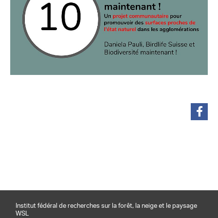
partager
Institut fédéral de recherches sur la forêt, la neige et le paysage
WSL