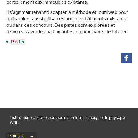
partiellement aux immeubles existants.
Il s’agit maintenant d’adapter la méthode et l’outil web pour
qu‘ils soient aussi utilisables pour des bâtiments existants
ou dans des concours. Des pistes sont explorées et
discutées avec les participantes et participants de l’atelier.
Poster
partager
Institut fédéral de recherches sur la forêt, la neige et le paysage
WSL
Menu de langue
Français