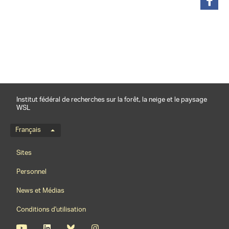
partager
Institut fédéral de recherches sur la forêt, la neige et le paysage
WSL
Menu de langue
Français
Footernavigation
Sites
Personnel
News et Médias
Conditions d'utilisation