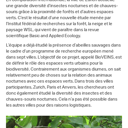
En comparaison internationale, la ville de Zurich accueille
une grande diversité d’insectes nocturnes et de chauves-
souris grâce à la proximité de forêts et d’autres espaces
verts. C’est le résultat d’une nouvelle étude menée par
l’Institut fédéral de recherches sur la forêt, la neige et le
paysage WSL, qui vient de paraître dans la revue
scientifique Basic and Applied Ecology.
L’équipe a déjà étudié la présence d’abeilles sauvages dans
le cadre d’un programme de recherche européen mené
dans sept villes. L’objectif de ce projet, appelé BioVEINS, est
de définir le rôle des espaces verts urbains pour la
biodiversité. Contrairement aux organismes diurnes, on sait
relativement peu de choses sur la relation des animaux
nocturnes avec ces espaces verts. Dans trois des villes
participantes, Zurich, Paris et Anvers, les chercheurs ont
donc également étudié la diversité des insectes et des
chauves-souris nocturnes. Cela n’a pas été possible dans
les autres villes pour des raisons logistiques.