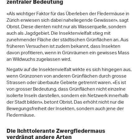
zentraler Bedeutung
«Als wichtiger Faktor für das Überleben der Fledermäuse in
Zürich erwiesen sich dabei naheliegende Gewässer», sagt
Obrist. Diese dienten nicht nur als Wasserquelle, sondern
auch als Jagdgebiet. Die Insektenvielfalt stieg mit
zunehmender Fläche der städtischen Grünflächen an. Aus
früheren Versuchen ist zudem bekannt, dass Insekten
davon profitieren, wenn in Grünräumen ein gewisses Mass
an Wildwuchs zugelassen wird.
Negativ auf die Insektenvielfalt wirkte es sich hingegen aus,
wenn Grünzonen von anderen Grünflächen durch grosse
Strassen oder überbaute Gebiete getrennt waren. «Es ist
von grosser Bedeutung, dass Grünflächen nicht einzelne
isolierte Inseln darstellen, sondern ein Netzwerk innerhalb
der Stadt bilden», betont Obrist. Das erhöht nicht nur die
Bewegungsfreiheit der Insekten, sondern auch jene der
Fledermäuse.
Die lichttolerante Zwergfledermaus
verdrängt andere Arten