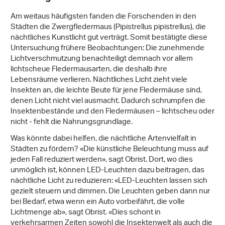
Am weitaus häufigsten fanden die Forschenden in den
Städten die Zwergfledermaus (Pipistrellus pipistrellus), die
nächtliches Kunstlicht gut verträgt. Somit bestätigte diese
Untersuchung frühere Beobachtungen: Die zunehmende
Lichtverschmutzung benachteiligt demnach vor allem
lichtscheue Fledermausarten, die deshalb ihre
Lebensräume verlieren. Nächtliches Licht zieht viele
Insekten an, die leichte Beute für jene Fledermäuse sind,
denen Licht nicht viel ausmacht. Dadurch schrumpfen die
Insektenbestände und den Fledermäusen – lichtscheu oder
nicht - fehlt die Nahrungsgrundlage.
Was könnte dabei helfen, die nächtliche Artenvielfalt in
Städten zu fördern? «Die künstliche Beleuchtung muss auf
jeden Fall reduziert werden», sagt Obrist. Dort, wo dies
unmöglich ist, können LED-Leuchten dazu beitragen, das
nächtliche Licht zu reduzieren: «LED-Leuchten lassen sich
gezielt steuern und dimmen. Die Leuchten geben dann nur
bei Bedarf, etwa wenn ein Auto vorbeifährt, die volle
Lichtmenge ab», sagt Obrist. «Dies schont in
verkehrsarmen Zeiten sowohl die Insektenwelt als auch die