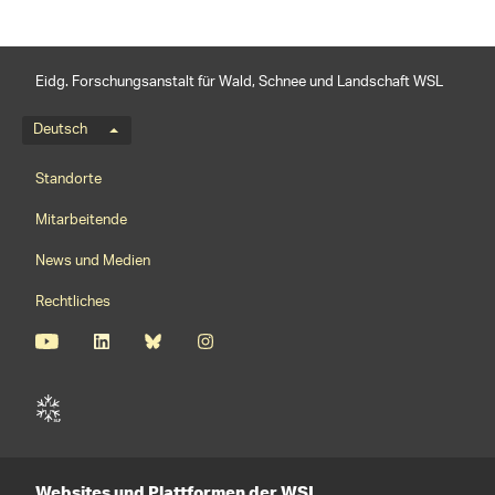
Eidg. Forschungsanstalt für Wald, Schnee und Landschaft WSL
Sprachmenü
Deutsch
Footernavigation
Standorte
Mitarbeitende
News und Medien
Rechtliches
Websites und Plattformen der WSL