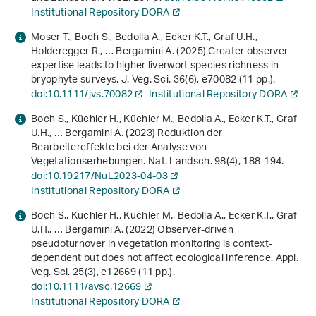
Institutional Repository DORA
Moser T., Boch S., Bedolla A., Ecker K.T., Graf U.H.,
Holderegger R., … Bergamini A. (2025) Greater observer
expertise leads to higher liverwort species richness in
bryophyte surveys. J. Veg. Sci.
36
(6), e70082 (11 pp.).
doi:10.1111/jvs.70082
Institutional Repository DORA
Boch S., Küchler H., Küchler M., Bedolla A., Ecker K.T., Graf
U.H., … Bergamini A. (2023) Reduktion der
Bearbeitereffekte bei der Analyse von
Vegetationserhebungen. Nat. Landsch.
98
(4), 188-194.
doi:10.19217/NuL2023-04-03
Institutional Repository DORA
Boch S., Küchler H., Küchler M., Bedolla A., Ecker K.T., Graf
U.H., … Bergamini A. (2022) Observer‐driven
pseudoturnover in vegetation monitoring is context‐
dependent but does not affect ecological inference. Appl.
Veg. Sci.
25
(3), e12669 (11 pp.).
doi:10.1111/avsc.12669
Institutional Repository DORA