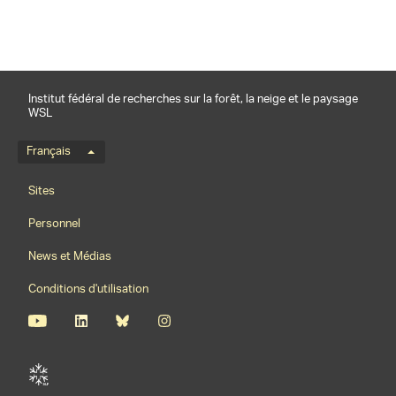
Institut fédéral de recherches sur la forêt, la neige et le paysage
WSL
Menu de langue
Français
Footernavigation
Sites
Personnel
News et Médias
Conditions d'utilisation