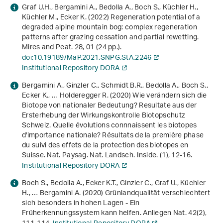
Graf U.H., Bergamini A., Bedolla A., Boch S., Küchler H.,
Küchler M., Ecker K. (2022) Regeneration potential of a
degraded alpine mountain bog: complex regeneration
patterns after grazing cessation and partial rewetting.
Mires and Peat.
28
, 01 (24 pp.).
doi:10.19189/MaP.2021.SNPG.StA.2246
Institutional Repository DORA
Bergamini A., Ginzler C., Schmidt B.R., Bedolla A., Boch S.,
Ecker K., … Holderegger R. (2020) Wie verändern sich die
Biotope von nationaler Bedeutung? Resultate aus der
Ersterhebung der Wirkungskontrolle Biotopschutz
Schweiz. Quelle évolutions connnaissent les biotopes
d'importance nationale? Résultats de la première phase
du suivi des effets de la protection des biotopes en
Suisse. Nat. Paysag. Nat. Landsch. Inside. (1), 12-16.
Institutional Repository DORA
Boch S., Bedolla A., Ecker K.T., Ginzler C., Graf U., Küchler
H., … Bergamini A. (2020) Grünlandqualität verschlechtert
sich besonders in hohen Lagen - Ein
Früherkennungssystem kann helfen. Anliegen Nat.
42
(2),