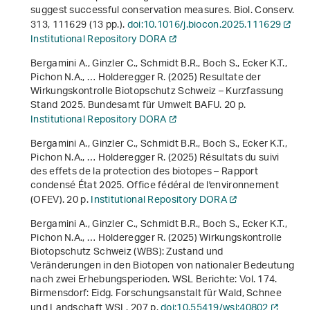
suggest successful conservation measures. Biol. Conserv.
313
, 111629 (13 pp.).
doi:10.1016/j.biocon.2025.111629
Institutional Repository DORA
Bergamini A., Ginzler C., Schmidt B.R., Boch S., Ecker K.T.,
Pichon N.A., … Holderegger R. (2025)
Resultate der
Wirkungskontrolle Biotopschutz Schweiz – Kurzfassung
Stand 2025
. Bundesamt für Umwelt BAFU. 20 p.
Institutional Repository DORA
Bergamini A., Ginzler C., Schmidt B.R., Boch S., Ecker K.T.,
Pichon N.A., … Holderegger R. (2025)
Résultats du suivi
des effets de la protection des biotopes – Rapport
condensé État 2025
. Office fédéral de l'environnement
(OFEV). 20 p.
Institutional Repository DORA
Bergamini A., Ginzler C., Schmidt B.R., Boch S., Ecker K.T.,
Pichon N.A., … Holderegger R. (2025)
Wirkungskontrolle
Biotopschutz Schweiz (WBS): Zustand und
Veränderungen in den Biotopen von nationaler Bedeutung
nach zwei Erhebungsperioden
. WSL Berichte: Vol. 174.
Birmensdorf: Eidg. Forschungsanstalt für Wald, Schnee
und Landschaft WSL. 207 p.
doi:10.55419/wsl:40802