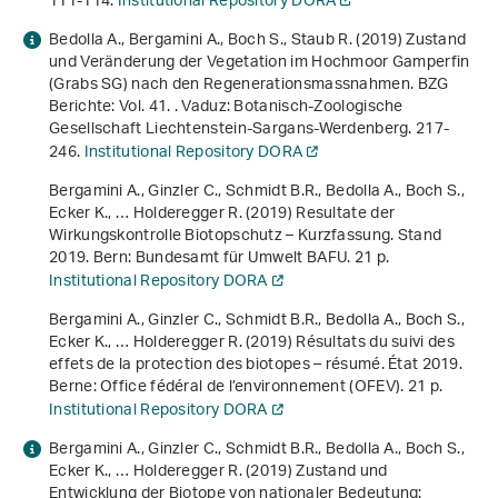
111-114.
Institutional Repository DORA
Bedolla A., Bergamini A., Boch S., Staub R. (2019) Zustand
und Veränderung der Vegetation im Hochmoor Gamperfin
(Grabs SG) nach den Regenerationsmassnahmen.
BZG
Berichte: Vol. 41
. . Vaduz: Botanisch-Zoologische
Gesellschaft Liechtenstein-Sargans-Werdenberg. 217-
246.
Institutional Repository DORA
Bergamini A., Ginzler C., Schmidt B.R., Bedolla A., Boch S.,
Ecker K., … Holderegger R. (2019)
Resultate der
Wirkungskontrolle Biotopschutz – Kurzfassung. Stand
2019
. Bern: Bundesamt für Umwelt BAFU. 21 p.
Institutional Repository DORA
Bergamini A., Ginzler C., Schmidt B.R., Bedolla A., Boch S.,
Ecker K., … Holderegger R. (2019)
Résultats du suivi des
effets de la protection des biotopes – résumé. État 2019
.
Berne: Office fédéral de l’environnement (OFEV). 21 p.
Institutional Repository DORA
Bergamini A., Ginzler C., Schmidt B.R., Bedolla A., Boch S.,
Ecker K., … Holderegger R. (2019)
Zustand und
Entwicklung der Biotope von nationaler Bedeutung: