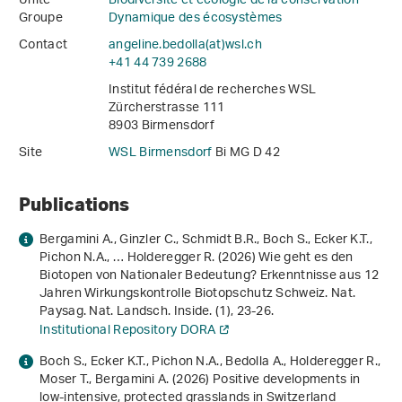
Unité
Biodiversité et écologie de la conservation
Groupe
Dynamique des écosystèmes
Contact
angeline.bedolla(at)wsl
.
ch
+41 44 739 2688
Institut fédéral de recherches WSL
Zürcherstrasse 111
8903 Birmensdorf
Site
WSL Birmensdorf
Bi MG D 42
Publications
Bergamini A., Ginzler C., Schmidt B.R., Boch S., Ecker K.T.,
Pichon N.A., … Holderegger R. (2026) Wie geht es den
Biotopen von Nationaler Bedeutung? Erkenntnisse aus 12
Jahren Wirkungskontrolle Biotopschutz Schweiz. Nat.
Paysag. Nat. Landsch. Inside. (1), 23-26.
Institutional Repository DORA
Boch S., Ecker K.T., Pichon N.A., Bedolla A., Holderegger R.,
Moser T., Bergamini A. (2026) Positive developments in
low-intensive, protected grasslands in Switzerland