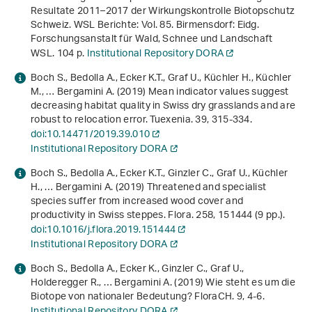
Resultate 2011–2017 der Wirkungskontrolle Biotopschutz
Schweiz
. WSL Berichte: Vol. 85. Birmensdorf: Eidg.
Forschungsanstalt für Wald, Schnee und Landschaft
WSL. 104 p.
Institutional Repository DORA
Boch S., Bedolla A., Ecker K.T., Graf U., Küchler H., Küchler
M., … Bergamini A. (2019) Mean indicator values suggest
decreasing habitat quality in Swiss dry grasslands and are
robust to relocation error. Tuexenia.
39
, 315-334.
doi:10.14471/2019.39.010
Institutional Repository DORA
Boch S., Bedolla A., Ecker K.T., Ginzler C., Graf U., Küchler
H., … Bergamini A. (2019) Threatened and specialist
species suffer from increased wood cover and
productivity in Swiss steppes. Flora.
258
, 151444 (9 pp.).
doi:10.1016/j.flora.2019.151444
Institutional Repository DORA
Boch S., Bedolla A., Ecker K., Ginzler C., Graf U.,
Holderegger R., … Bergamini A. (2019) Wie steht es um die
Biotope von nationaler Bedeutung? FloraCH.
9
, 4-6.
Institutional Repository DORA