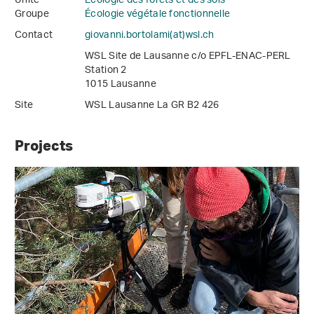
Unité
Écologie des forêts et des sols
Groupe
Écologie végétale fonctionnelle
Contact
giovanni.bortolami(at)wsl
.
ch
WSL Site de Lausanne c/o EPFL-ENAC-PERL
Station 2
1015 Lausanne
Site
WSL Lausanne La GR B2 426
Projects