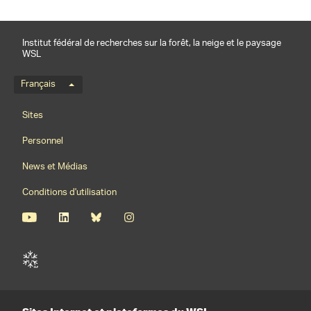
Institut fédéral de recherches sur la forêt, la neige et le paysage
WSL
Menu de langue
Français
Footernavigation
Sites
Personnel
News et Médias
Conditions d'utilisation