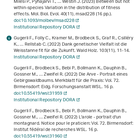
Milesi P., Pyhäjärvi T., … Westin J. (2023) Between but not
within-species Variation in the distribution of fitness
effects. Mol. Biol. Evol.
40
(11), msad228 (16 pp.).
doi:10.1093/molbev/msad228
Institutional Repository DORA
Gugerli F., Folly C., Kramer M., Brodbeck S., Graf R., Csilléry
K., … Rellstab C. (2022) Dank genetischer Vielfalt ist die
Weisstanne fit für die Zukunft. Wald Holz.
103
(11), 11-14.
Institutional Repository DORA
Gugerli F., Brodbeck S., Bebi P., Bollmann K., Dauphin B.,
Gossner M., … Zweifel R. (2022)
Die Arve - Portrait eines
Gebirgswaldbaums
. Merkblatt für die Praxis: Vol. 72.
Birmensdorf: Eidg. Forschungsanstalt WSL. 16 p.
doi:10.55419/wsl:31959
Institutional Repository DORA
Gugerli F., Brodbeck S., Bebi P., Bollmann K., Dauphin B.,
Gossner M., … Zweifel R. (2022)
L'arole - portrait d'un
montagnard
. Notice pour le praticien: Vol. 72. Birmensdorf:
Institut fédéral de recherches WSL. 16 p.
doi:10.55419/wsl:31960