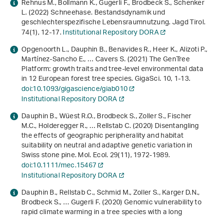
Rehnus M., Bollmann K., Gugerli F., Brodbeck S., Schenker
L. (2022) Schneehase. Bestandsdynamik und
geschlechterspezifische Lebensraumnutzung. Jagd Tirol.
74
(1), 12-17.
Institutional Repository DORA
Opgenoorth L., Dauphin B., Benavides R., Heer K., Alizoti P.,
Martínez-Sancho E., … Cavers S. (2021) The GenTree
Platform: growth traits and tree-level environmental data
in 12 European forest tree species. GigaSci.
10
, 1-13.
doi:10.1093/gigascience/giab010
Institutional Repository DORA
Dauphin B., Wüest R.O., Brodbeck S., Zoller S., Fischer
M.C., Holderegger R., … Rellstab C. (2020) Disentangling
the effects of geographic peripherality and habitat
suitability on neutral and adaptive genetic variation in
Swiss stone pine. Mol. Ecol.
29
(11), 1972-1989.
doi:10.1111/mec.15467
Institutional Repository DORA
Dauphin B., Rellstab C., Schmid M., Zoller S., Karger D.N.,
Brodbeck S., … Gugerli F. (2020) Genomic vulnerability to
rapid climate warming in a tree species with a long