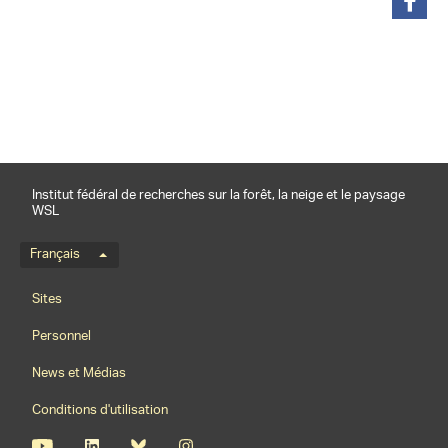
partager
Institut fédéral de recherches sur la forêt, la neige et le paysage
WSL
Menu de langue
Français
Footernavigation
Sites
Personnel
News et Médias
Conditions d'utilisation