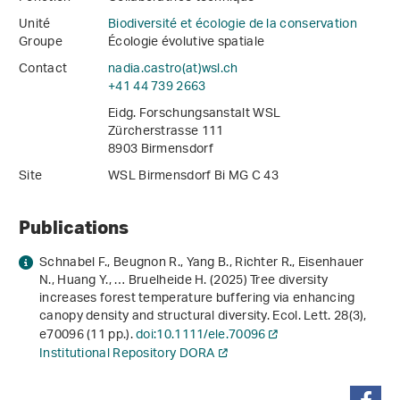
Unité
Biodiversité et écologie de la conservation
Groupe
Écologie évolutive spatiale
Contact
nadia.castro(at)wsl
.
ch
+41 44 739 2663
Eidg. Forschungsanstalt WSL
Zürcherstrasse 111
8903 Birmensdorf
Site
WSL Birmensdorf Bi MG C 43
Publications
Schnabel F., Beugnon R., Yang B., Richter R., Eisenhauer
N., Huang Y., … Bruelheide H. (2025) Tree diversity
increases forest temperature buffering via enhancing
canopy density and structural diversity. Ecol. Lett.
28
(3),
e70096 (11 pp.).
doi:10.1111/ele.70096
Institutional Repository DORA