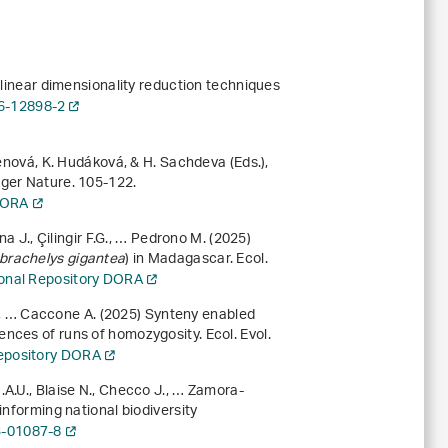
-linear dimensionality reduction techniques
6-12898-2
benová, K. Hudáková, & H. Sachdeva (Eds.),
nger Nature. 105-122.
 DORA
na J., Çilingir F.G., … Pedrono M. (2025)
brachelys gigantea
) in Madagascar. Ecol.
tional Repository DORA
.M., … Caccone A. (2025) Synteny enabled
nces of runs of homozygosity. Ecol. Evol.
Repository DORA
A.U., Blaise N., Checco J., … Zamora-
informing national biodiversity
3-01087-8