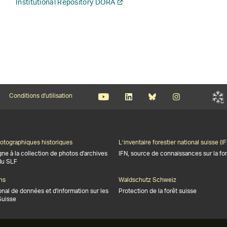
Institutional Repository DORA
Conditions d'utilisation
otographiques historiques
L’inventaire forestier national suisse (IF
gne à la collection de photos d'archives
IFN, source de connaissances sur la for
du SLF
ns
Waldschutz Schweiz
onal de données et d'information sur les
Protection de la forêt suisse
Suisse