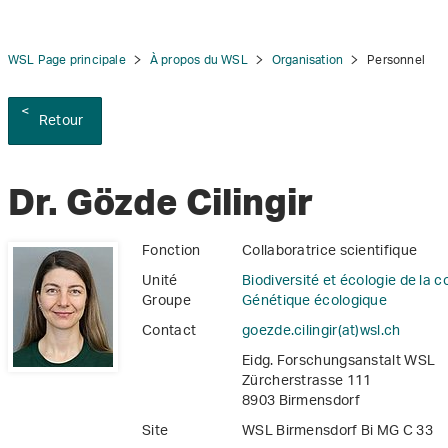
WSL Page principale
À propos du WSL
Organisation
Personnel
Retour
tion
Dr. Gözde Cilingir
Fonction
Collaboratrice scientifique
Unité
Biodiversité et écologie de la 
Groupe
Génétique écologique
Contact
goezde.cilingir(at)wsl
.
ch
Eidg. Forschungsanstalt WSL
Zürcherstrasse 111
8903 Birmensdorf
Site
WSL Birmensdorf Bi MG C 33