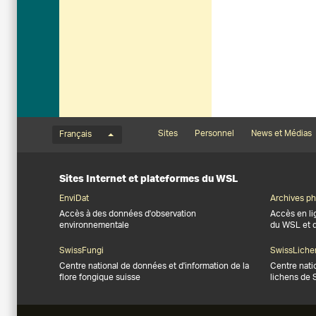
Menu de langue
Footernavigation
Sites
Personnel
News et Médias
Français
Sites Internet et plateformes du WSL
EnviDat
Archives ph
Accès à des données d'observation
Accès en li
environnementale
du WSL et 
SwissFungi
SwissLiche
Centre national de données et d'information de la
Centre nati
flore fongique suisse
lichens de 