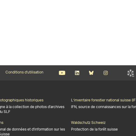
Conditions d'utilisation
otographiques historiques
L’inventaire forestier national suisse (IF
gne à la collection de photos d'archives
IFN, source de connaissances sur la for
du SLF
ns
Waldschutz Schweiz
onal de données et d'information sur les
Protection de la forêt suisse
Suisse