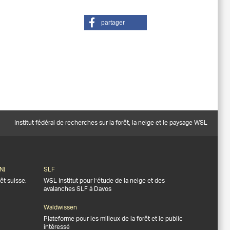
partager
Institut fédéral de recherches sur la forêt, la neige et le paysage WSL
N)
SLF
êt suisse.
WSL Institut pour l’étude de la neige et des
avalanches SLF à Davos
Waldwissen
Plateforme pour les milieux de la forêt et le public
intéressé