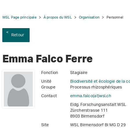
WSL Page principale
À propos du WSL
Organisation
Personnel
Retour
tion
Emma Falco Ferre
Fonction
Stagiaire
Unité
Biodiversité et écologie de la 
Groupe
Processus rhizosphériques
Contact
emma.falco(at)wsl
.
ch
Eidg. Forschungsanstalt WSL
Zürcherstrasse 111
8903 Birmensdorf
Site
WSL Birmensdorf Bi MG D 29