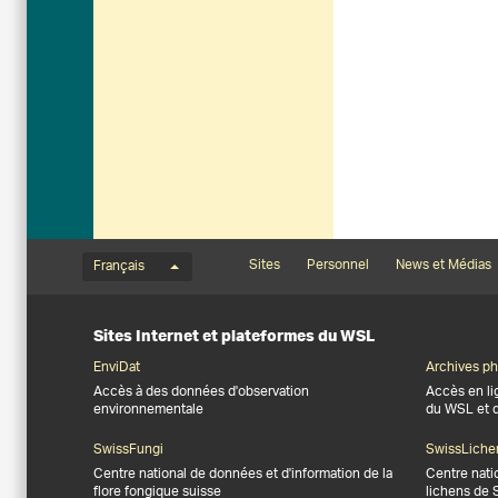
Menu de langue
Footernavigation
Sites
Personnel
News et Médias
Français
Sites Internet et plateformes du WSL
EnviDat
Archives ph
Accès à des données d'observation
Accès en li
environnementale
du WSL et 
SwissFungi
SwissLiche
Centre national de données et d'information de la
Centre nati
flore fongique suisse
lichens de 