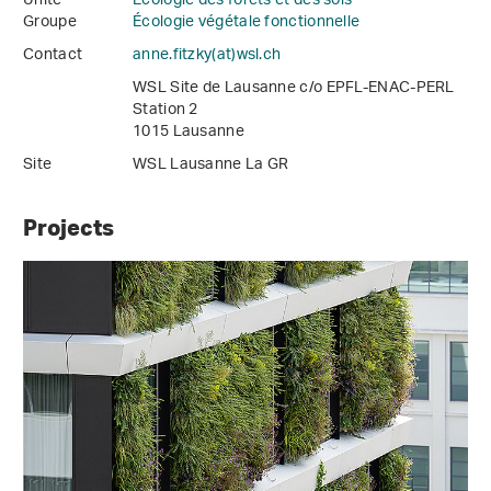
Unité
Écologie des forêts et des sols
Groupe
Écologie végétale fonctionnelle
Contact
anne.fitzky(at)wsl
.
ch
WSL Site de Lausanne c/o EPFL-ENAC-PERL
Station 2
1015 Lausanne
Site
WSL Lausanne La GR
Projects