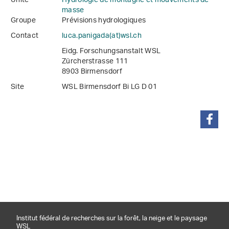
Unité
Hydrologie de montagne et mouvements de
masse
Groupe
Prévisions hydrologiques
Contact
luca.panigada(at)wsl
.
ch
Eidg. Forschungsanstalt WSL
Zürcherstrasse 111
8903 Birmensdorf
Site
WSL Birmensdorf Bi LG D 01
partager
Institut fédéral de recherches sur la forêt, la neige et le paysage
WSL