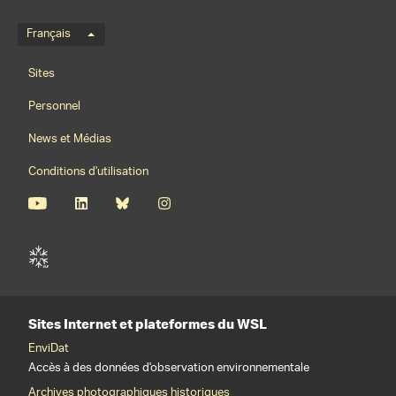
Menu de langue
Français
Footernavigation
Sites
Personnel
News et Médias
Conditions d'utilisation
Sites Internet et plateformes du WSL
EnviDat
Accès à des données d'observation environnementale
Archives photographiques historiques