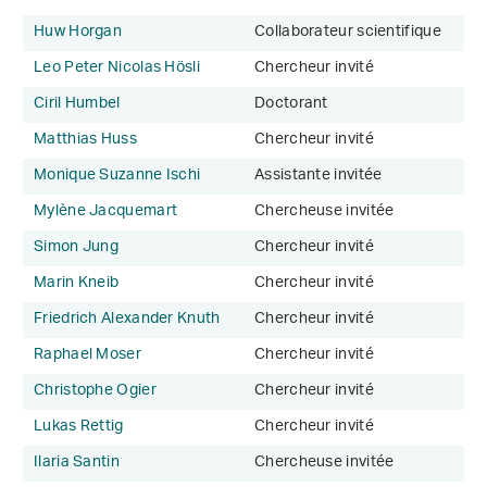
Huw Horgan
Collaborateur scientifique
Leo Peter Nicolas Hösli
Chercheur invité
Ciril Humbel
Doctorant
Matthias Huss
Chercheur invité
Monique Suzanne Ischi
Assistante invitée
Mylène Jacquemart
Chercheuse invitée
Simon Jung
Chercheur invité
Marin Kneib
Chercheur invité
Friedrich Alexander Knuth
Chercheur invité
Raphael Moser
Chercheur invité
Christophe Ogier
Chercheur invité
Lukas Rettig
Chercheur invité
Ilaria Santin
Chercheuse invitée