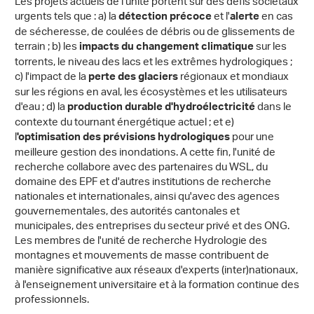
Les projets actuels de l'unité portent sur des défis sociétaux
urgents tels que : a) la
et l'
en cas
détection précoce
alerte
de sécheresse, de coulées de débris ou de glissements de
terrain ; b) les
sur les
impacts du changement climatique
torrents, le niveau des lacs et les extrêmes hydrologiques ;
c) l'impact de la
régionaux et mondiaux
perte des glaciers
sur les régions en aval, les écosystèmes et les utilisateurs
d'eau ; d) la
dans le
production durable d'hydroélectricité
contexte du tournant énergétique actuel ; et e)
l
pour une
'optimisation des prévisions hydrologiques
meilleure gestion des inondations. A cette fin, l'unité de
recherche collabore avec des partenaires du WSL, du
domaine des EPF et d'autres institutions de recherche
nationales et internationales, ainsi qu'avec des agences
gouvernementales, des autorités cantonales et
municipales, des entreprises du secteur privé et des ONG.
Les membres de l'unité de recherche Hydrologie des
montagnes et mouvements de masse contribuent de
manière significative aux réseaux d'experts (inter)nationaux,
à l'enseignement universitaire et à la formation continue des
professionnels.