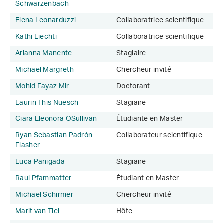
Schwarzenbach
Elena Leonarduzzi
Collaboratrice scientifique
Käthi Liechti
Collaboratrice scientifique
Arianna Manente
Stagiaire
Michael Margreth
Chercheur invité
Mohid Fayaz Mir
Doctorant
Laurin This Nüesch
Stagiaire
Ciara Eleonora OSullivan
Étudiante en Master
Ryan Sebastian Padrón
Collaborateur scientifique
Flasher
Luca Panigada
Stagiaire
Raul Pfammatter
Étudiant en Master
Michael Schirmer
Chercheur invité
Marit van Tiel
Hôte