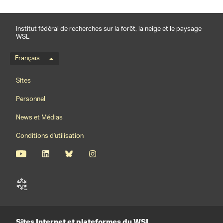
Institut fédéral de recherches sur la forêt, la neige et le paysage
WSL
Menu de langue
Français
Footernavigation
Sites
Personnel
News et Médias
Conditions d'utilisation
Sites Internet et plateformes du WSL