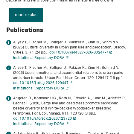
bacterial and herbivore communities in mature tree crowns.
montre plus
Publications
Aliyev T., Fischer M., Bolliger J., Pakizer K., Zinn N., Schmid N.
(2026) Cultural diversity in urban park use and perception. Discov.
Cities.
3
, 71 (24 pp.).
doi:10.1007/s44327-026-00247-7
Institutional Repository DORA
Aliyev T., Fischer M., Bolliger J., Pakizer K., Zinn N., Schmid N.
(2026) Users’ emotional and experiential relations to urban parks
and urban forests. Urban For. Urban Green.
120
, 129447 (16 pp.).
doi:10.1016/j.ufug.2026.129447
Institutional Repository DORA
Angeleri R., Kormann U.G., Roth N., Ettwein A., Lanz M., Arlettaz R.,
Lachat T. (2026) Large live and dead trees promote saproxylic
beetle diversity and White‐backed Woodpecker breeding
territories. For. Ecol. Manag.
611
, 123720 (8 pp.).
doi:10.1016/j.foreco.2026.123720
Institutional Repository DORA
Auf der Maur B., Brännhage J., Beenken L., Queloz V., Gross A.