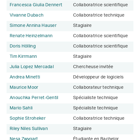
Francesca Giulia Dennert
Collaboratrice scientifique
Vivanne Dubach
Collaboratrice technique
Simone Annina Hauser
Stagiaire
Renate Heinzelmann
Collaboratrice scientifique
Doris Hölling
Collaboratrice scientifique
Tim Kirrmann
Stagiaire
Julia Lopez Mercadal
Chercheuse invitée
Andrea Minetti
Développeur de logiciels
Maurice Moor
Collaborateur technique
Anouchka Perret-Gentil
Spécialiste technique
Mario Sahli
Spécialiste technique
Sophie Stroheker
Collaboratrice technique
Riley Niles Sullivan
Stagiaire
Nesa Zwygart
Étudiante en Bachelor