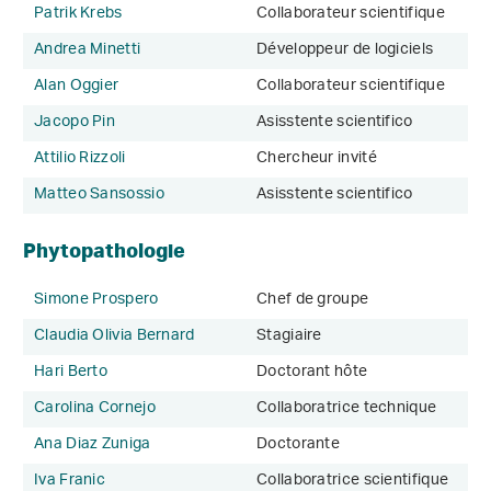
Patrik Krebs
Collaborateur scientifique
Andrea Minetti
Développeur de logiciels
Alan Oggier
Collaborateur scientifique
Jacopo Pin
Asisstente scientifico
Attilio Rizzoli
Chercheur invité
Matteo Sansossio
Asisstente scientifico
Phytopathologie
Simone Prospero
Chef de groupe
Claudia Olivia Bernard
Stagiaire
Hari Berto
Doctorant hôte
Carolina Cornejo
Collaboratrice technique
Ana Diaz Zuniga
Doctorante
Iva Franic
Collaboratrice scientifique