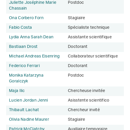
Juliette Joséphine Marie
Postdoc
Chassain
Ona Corbero Forn
Stagiaire
Fabio Costa
Spécialiste technique
Lydia Anna Sarah Dean
Assistante scientifique
Bastiaan Drost
Doctorant
Michael Andreas Eisenring
Collaborateur scientifique
Federico Ferrari
Doctorant
Monika Katarzyna
Postdoc
Goralczyk
Maja Ilic
Chercheuse invitée
Lucien Jordan Jenni
Asisstente scientifico
Thibault Lachat
Chercheur invité
Olivia Nadine Maurer
Stagiaire
Patrick McClatchy
Auxiliaire temporaire