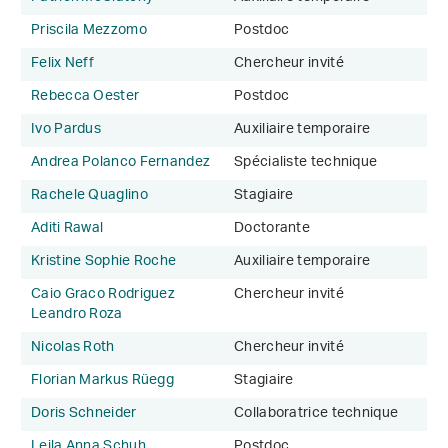
Priscila Mezzomo
Postdoc
Felix Neff
Chercheur invité
Rebecca Oester
Postdoc
Ivo Pardus
Auxiliaire temporaire
Andrea Polanco Fernandez
Spécialiste technique
Rachele Quaglino
Stagiaire
Aditi Rawal
Doctorante
Kristine Sophie Roche
Auxiliaire temporaire
Caio Graco Rodriguez
Chercheur invité
Leandro Roza
Nicolas Roth
Chercheur invité
Florian Markus Rüegg
Stagiaire
Doris Schneider
Collaboratrice technique
Leila Anna Schuh
Postdoc