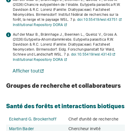
(2026)
Chancre eutypelléen de l‘érable. Eutypella parasitica R.W.
Davidson & R.C. Lorenz (Famille: Diatrypaceae)
. Factsheet
Néomycètes. Birmensdorf: Institut fédéral de recherches sur la
forêt, la neige et le paysage WSL. 7 p.
doi:10.55419/wsl:43751
Institutional Repository DORA
Auf der Maur B., Brännhage J., Beenken L., Queloz V., Gross A.
(2026)
Eutypella-Ahornstammkrebs. Eutypella parasitica R.W.
Davidson & R.C. Lorenz (Familie: Diatrypaceae)
. Factsheet
Neomyceten. Birmensdorf: Eidg. Forschungsanstalt für Wald,
Schnee und Landschaft WSL. 7 p.
doi:10.55419/wsl:43143
Institutional Repository DORA
Afficher tout
Groupes de recherche et collaborateurs
Santé des forêts et interactions biotiques
Eckehard G. Brockerhoff
Chef d'unité de recherche
Martin Bader
Chercheur invité