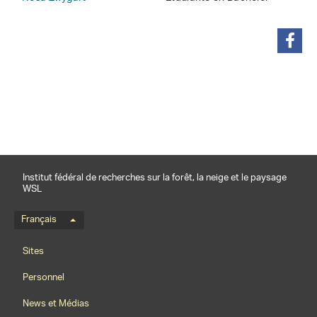
partager
Institut fédéral de recherches sur la forêt, la neige et le paysage
WSL
Menu de langue
Français
Footernavigation
Sites
Personnel
News et Médias