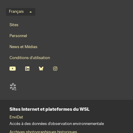
Menu de langue
Français
Footernavigation
Sites
Personnel
News et Médias
Conditions d'utilisation
Sites Internet et plateformes du WSL
EnviDat
Accès à des données d'observation environnementale
Archives photographiques historiques