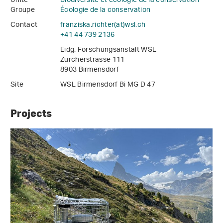
Unité
Biodiversité et écologie de la conservation
Groupe
Écologie de la conservation
Contact
franziska.richter(at)wsl
.
ch
+41 44 739 2136
Eidg. Forschungsanstalt WSL
Zürcherstrasse 111
8903 Birmensdorf
Site
WSL Birmensdorf Bi MG D 47
Projects