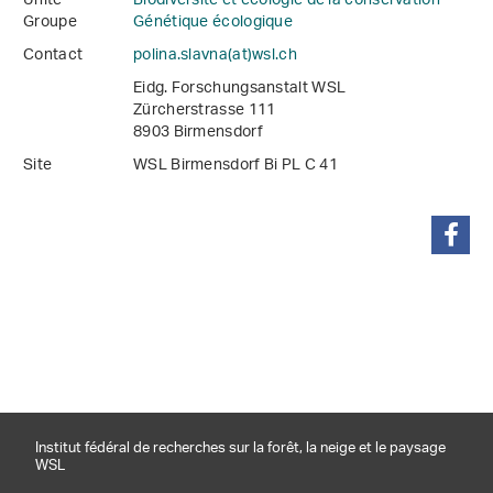
Unité
Biodiversité et écologie de la conservation
Groupe
Génétique écologique
Contact
polina.slavna(at)wsl
.
ch
Eidg. Forschungsanstalt WSL
Zürcherstrasse 111
8903 Birmensdorf
Site
WSL Birmensdorf Bi PL C 41
partager
Institut fédéral de recherches sur la forêt, la neige et le paysage
WSL