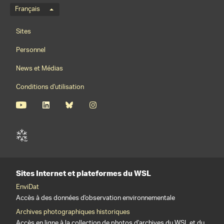
Menu de langue
Français
Footernavigation
Sites
Personnel
News et Médias
Conditions d'utilisation
Sites Internet et plateformes du WSL
EnviDat
Accès à des données d'observation environnementale
Archives photographiques historiques
Accès en ligne à la collection de photos d'archives du WSL et du