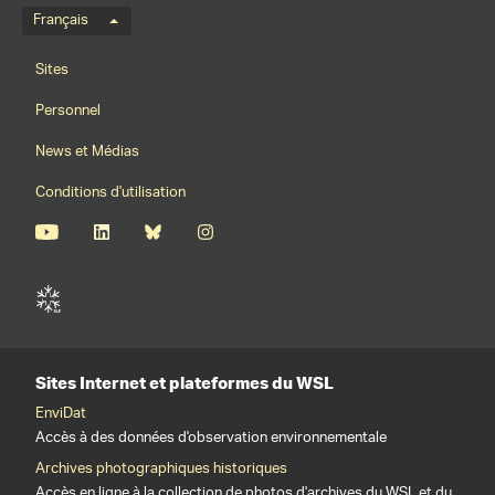
Menu de langue
Français
Footernavigation
Sites
Personnel
News et Médias
Conditions d'utilisation
Sites Internet et plateformes du WSL
EnviDat
Accès à des données d'observation environnementale
Archives photographiques historiques
Accès en ligne à la collection de photos d'archives du WSL et du