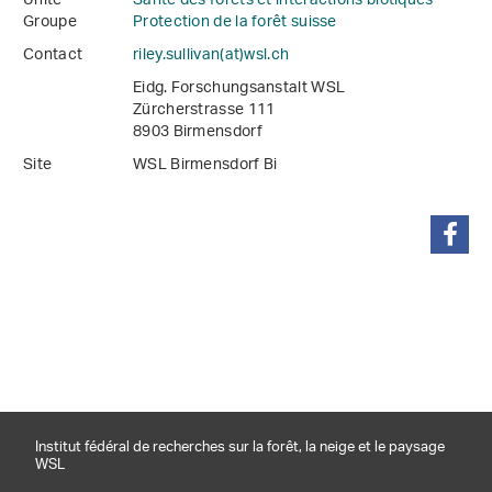
Unité
Santé des forêts et interactions biotiques
Groupe
Protection de la forêt suisse
Contact
riley.sullivan(at)wsl
.
ch
Eidg. Forschungsanstalt WSL
Zürcherstrasse 111
8903 Birmensdorf
Site
WSL Birmensdorf Bi
partager
Institut fédéral de recherches sur la forêt, la neige et le paysage
WSL