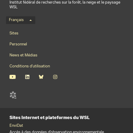
Institut fédéral de recherches sur la forêt, la neige et le paysage
WSL
Menu de langue
Français
Footernavigation
Sites
Personnel
News et Médias
Conditions d'utilisation
Sites Internet et plateformes du WSL
EnviDat
Accès à des données d'observation environnementale