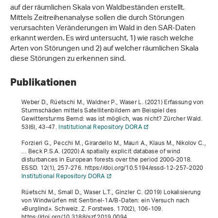
auf der räumlichen Skala von Waldbeständen erstellt.
Mittels Zeitreihenanalyse sollen die durch Störungen
verursachten Veränderungen im Wald in den SAR-Daten
erkannt werden. Es wird untersucht, 1) wie rasch welche
Arten von Störungen und 2) auf welcher räumlichen Skala
diese Störungen zu erkennen sind.
Publikationen
Weber D., Rüetschi M., Waldner P., Waser L. (2021) Erfassung von
Sturmschäden mittels Satellitenbildern am Beispiel des
Gewittersturms Bernd: was ist möglich, was nicht? Zürcher Wald.
53
(6), 43-47.
Institutional Repository DORA
Forzieri G., Pecchi M., Girardello M., Mauri A., Klaus M., Nikolov C.,
… Beck P.S.A. (2020) A spatially explicit database of wind
disturbances in European forests over the period 2000-2018.
ESSD.
12
(1), 257-276. https://doi.org/10.5194/essd-12-257-2020
Institutional Repository DORA
Rüetschi M., Small D., Waser L.T., Ginzler C. (2019) Lokalisierung
von Windwürfen mit Sentinel-1A/B-Daten: ein Versuch nach
«
Burglind
»
. Schweiz. Z. Forstwes.
170
(2), 106-109.
https://doi.org/10.3188/szf.2019.0094