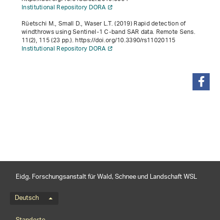
Institutional Repository DORA
Rüetschi M., Small D., Waser L.T. (2019) Rapid detection of
windthrows using Sentinel-1 C-band SAR data. Remote Sens.
11
(2), 115 (23 pp.). https://doi.org/10.3390/rs11020115
Institutional Repository DORA
teilen
Eidg. Forschungsanstalt für Wald, Schnee und Landschaft WSL
Sprachmenü
Deutsch
Footernavigation