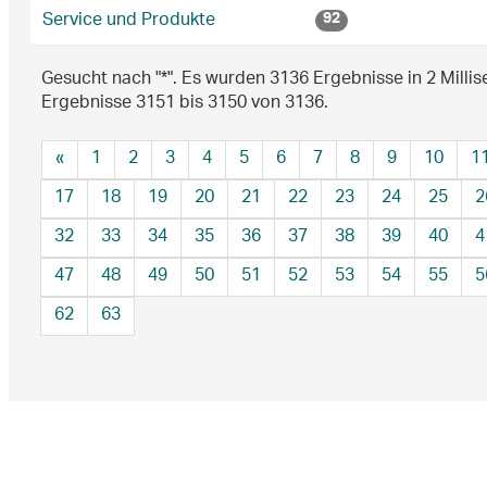
Service und Produkte
92
Gesucht nach "*".
Es wurden 3136 Ergebnisse in 2 Milli
Ergebnisse 3151 bis 3150 von 3136.
«
1
2
3
4
5
6
7
8
9
10
1
17
18
19
20
21
22
23
24
25
2
32
33
34
35
36
37
38
39
40
4
47
48
49
50
51
52
53
54
55
5
62
63