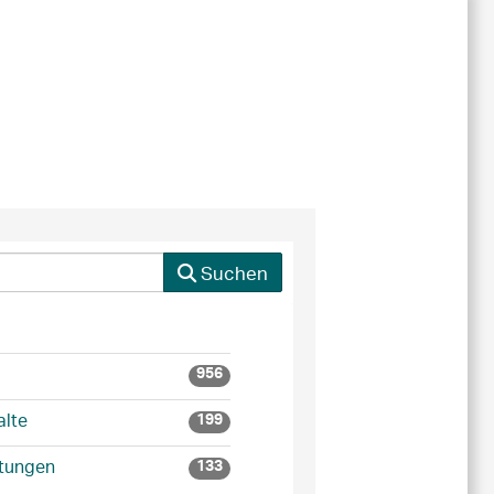
Suchen
956
alte
199
ltungen
133