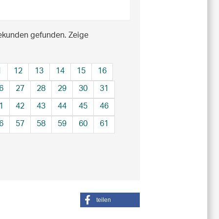
sekunden gefunden.
Zeige
1
12
13
14
15
16
6
27
28
29
30
31
1
42
43
44
45
46
6
57
58
59
60
61
teilen