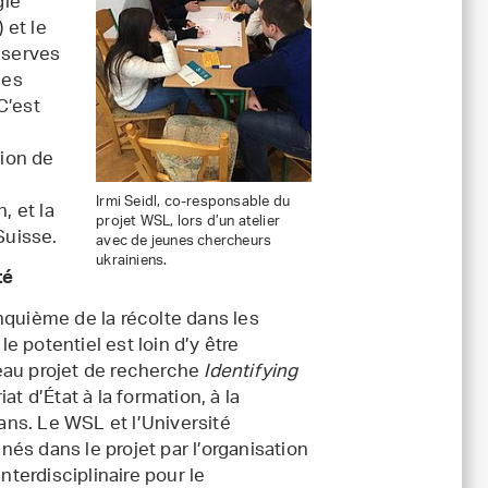
gie
 et le
éserves
des
C’est
tion de
Irmi Seidl, co-responsable du
, et la
projet WSL, lors d’un atelier
Suisse.
avec de jeunes chercheurs
ukrainiens.
té
nquième de la récolte dans les
le potentiel est loin d’y être
eau projet de recherche
Identifying
at d’État à la formation, à la
 ans. Le WSL et l’Université
és dans le projet par l’organisation
terdisciplinaire pour le