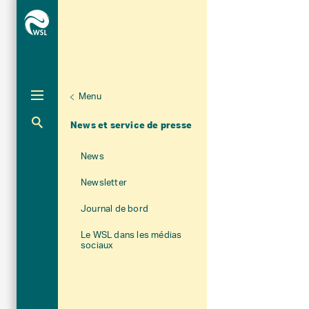
Menu
Unternaviga
À propos du WSL
Aktuelle Navigation
News et service de presse
News
Newsletter
Journal de bord
Le WSL dans les médias
sociaux