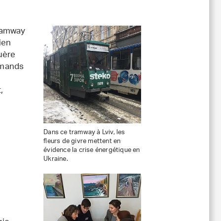
tramway
ien
uère
urmands
e
,
Dans ce tramway à Lviv, les
r
fleurs de givre mettent en
évidence la crise énergétique en
Ukraine.
a