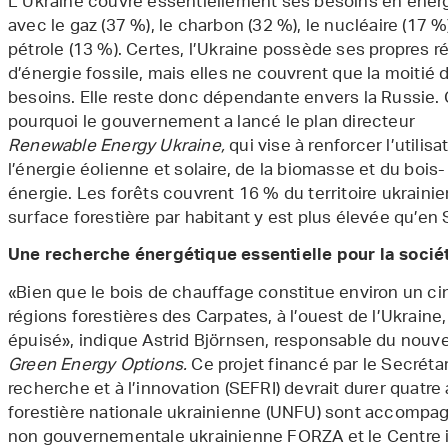
L’Ukraine couvre essentiellement ses besoins en éner
avec le gaz (37 %), le charbon (32 %), le nucléaire (17 %)
pétrole (13 %). Certes, l’Ukraine possède ses propres r
d’énergie fossile, mais elles ne couvrent que la moitié 
besoins. Elle reste donc dépendante envers la Russie. 
pourquoi le gouvernement a lancé le plan directeur
Renewable Energy Ukraine,
qui vise à renforcer l’utilisa
l’énergie éolienne et solaire, de la biomasse et du bois-
énergie. Les forêts couvrent 16 % du territoire ukrainien
surface forestière par habitant y est plus élevée qu’en 
Une recherche énergétique essentielle pour la socié
«Bien que le bois de chauffage constitue environ un ci
régions forestières des Carpates, à l’ouest de l’Ukraine, 
épuisé», indique Astrid Björnsen, responsable du nouv
Green Energy Options.
Ce projet financé par le Secrétari
recherche et à l’innovation (SEFRI) devrait durer quatre
forestière nationale ukrainienne (UNFU) sont accompagn
non gouvernementale ukrainienne FORZA et le Centre in