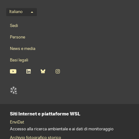
Menu della lingua
Italiano
Footernavigation
Sedi
Persone
News e media
Basi legali
Siti Internet e piattaforme WSL
EnviDat
Accesso alla ricerca ambientale e ai dati di monitoraggio
Archivio fotografico storico