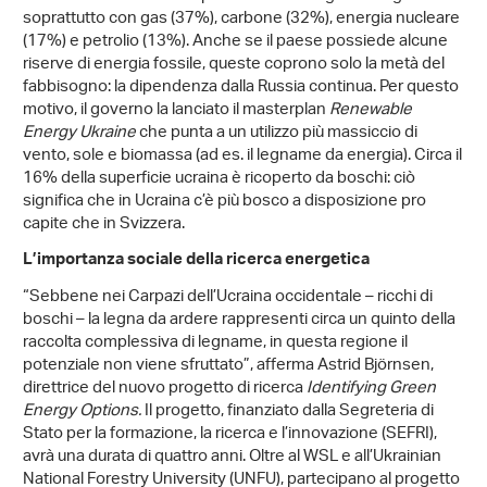
soprattutto con gas (37%), carbone (32%), energia nucleare
(17%) e petrolio (13%). Anche se il paese possiede alcune
riserve di energia fossile, queste coprono solo la metà del
fabbisogno: la dipendenza dalla Russia continua. Per questo
motivo, il governo la lanciato il masterplan
Renewable
Energy Ukraine
che punta a un utilizzo più massiccio di
vento, sole e biomassa (ad es. il legname da energia). Circa il
16% della superficie ucraina è ricoperto da boschi: ciò
significa che in Ucraina c’è più bosco a disposizione pro
capite che in Svizzera.
L’importanza sociale della ricerca energetica
“Sebbene nei Carpazi dell’Ucraina occidentale – ricchi di
boschi – la legna da ardere rappresenti circa un quinto della
raccolta complessiva di legname, in questa regione il
potenziale non viene sfruttato”, afferma Astrid Björnsen,
direttrice del nuovo progetto di ricerca
Identifying Green
Energy Options.
Il progetto, finanziato dalla Segreteria di
Stato per la formazione, la ricerca e l’innovazione (SEFRI),
avrà una durata di quattro anni. Oltre al WSL e all’Ukrainian
National Forestry University (UNFU), partecipano al progetto