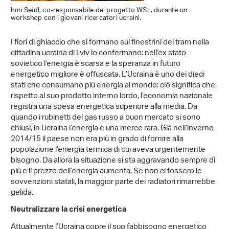
Irmi Seidl, co-responsabile del progetto WSL, durante un
workshop con i giovani ricercatori ucraini.
I fiori di ghiaccio che si formano sui finestrini del tram nella
cittadina ucraina di Lviv lo confermano: nell’ex stato
sovietico l’energia è scarsa e la speranza in futuro
energetico migliore è offuscata. L’Ucraina è uno dei dieci
stati che consumano più energia al mondo: ciò significa che,
rispetto al suo prodotto interno lordo, l’economia nazionale
registra una spesa energetica superiore alla media. Da
quando i rubinetti del gas russo a buon mercato si sono
chiusi, in Ucraina l’energia è una merce rara. Già nell’inverno
2014/15 il paese non era più in grado di fornire alla
popolazione l’energia termica di cui aveva urgentemente
bisogno. Da allora la situazione si sta aggravando sempre di
più e il prezzo dell’energia aumenta. Se non ci fossero le
sovvenzioni statali, la maggior parte dei radiatori rimarrebbe
gelida.
Neutralizzare la crisi energetica
Attualmente l’Ucraina copre il suo fabbisogno energetico