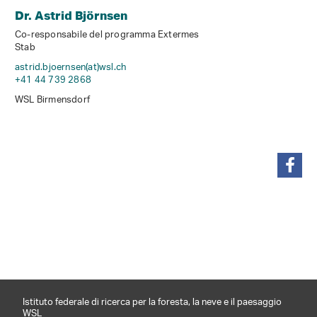
Dr. Astrid Björnsen
Co-responsabile del programma Extermes
Stab
astrid.bjoernsen(at)wsl
.
ch
+41 44 739 2868
WSL Birmensdorf
condividi
Istituto federale di ricerca per la foresta, la neve e il paesaggio
WSL