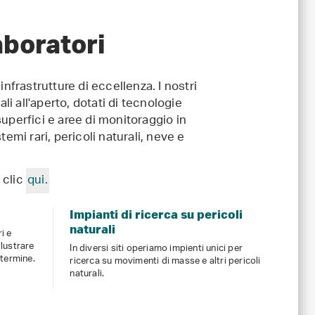
aboratori
nfrastrutture di eccellenza. I nostri
li all'aperto, dotati di tecnologie
uperfici e aree di monitoraggio in
emi rari, pericoli naturali, neve e
 clic
qui.
Impianti di ricerca su pericoli
naturali
i e
llustrare
In diversi siti operiamo impienti unici per
 termine.
ricerca su movimenti di masse e altri pericoli
naturali.