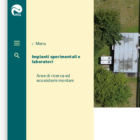
Menu
Unternaviga
Chi siamo
Impianti sperimentali e
Aktuelle Navigation
laboratori
Aree di ricerca ed
ecosistemi montani