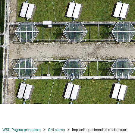
tion
WSL Pagina principale
Chi siamo
Impianti sperimentali e laboratori