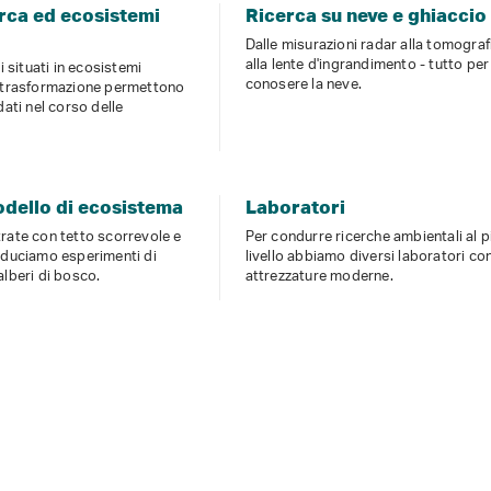
erca ed ecosistemi
Ricerca su neve e ghiaccio
Dalle misurazioni radar alla tomograf
alla lente d'ingrandimento - tutto pe
li situati in ecosistemi
conosere la neve.
a trasformazione permettono
dati nel corso delle
dello di ecosistema
Laboratori
rate con tetto scorrevole e
Per condurre ricerche ambientali al p
nduciamo esperimenti di
livello abbiamo diversi laboratori co
alberi di bosco.
attrezzature moderne.