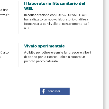
Il laboratorio fitosanitario del
WSL
ia fino
r meglio
In collaborazione con l'UFAG l'UFAM), il WSL
ha realizzato un nuovo laboratorio di difesa
fitosanitaria con livello di contenimento da 1
a 3.
Vivaio sperimentale
iù alto
Adibito per ottnere semi e far crescere alberi
n
di bosco per la ricerca - oltre a essere un
piccolo parco naturale
condividi