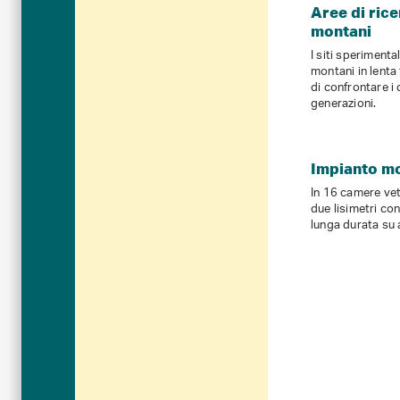
Aree di ric
montani
I siti sperimenta
montani in lent
di confrontare i 
generazioni.
Impianto mo
In 16 camere vet
due lisimetri co
lunga durata su 