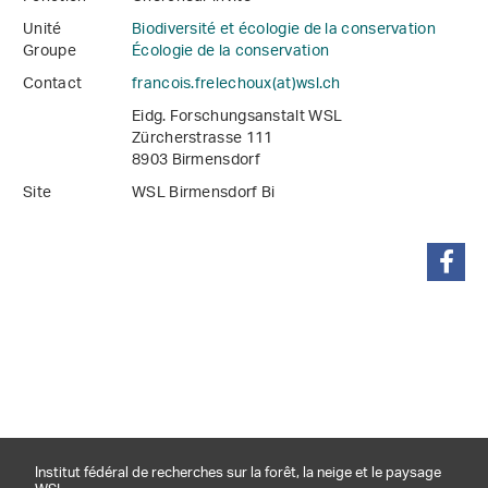
Unité
Biodiversité et écologie de la conservation
Groupe
Écologie de la conservation
Contact
francois.frelechoux(at)wsl
.
ch
Eidg. Forschungsanstalt WSL
Zürcherstrasse 111
8903 Birmensdorf
Site
WSL Birmensdorf Bi
partager
Institut fédéral de recherches sur la forêt, la neige et le paysage