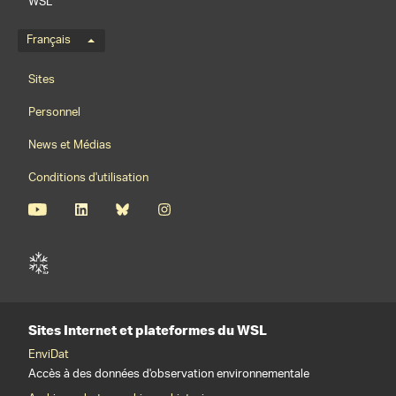
WSL
Menu de langue
Français
Footernavigation
Sites
Personnel
News et Médias
Conditions d'utilisation
Sites Internet et plateformes du WSL
EnviDat
Accès à des données d'observation environnementale