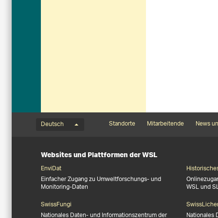
Sprachmenü
Footernavigation
Standorte
Mitarbeitende
News un
Deutsch
Websites und Plattformen der WSL
EnviDat
Historische
Einfacher Zugang zu Umweltforschungs- und
Onlinezuga
Monitoring-Daten
WSL und S
SwissFungi
SwissLiche
Nationales Daten- und Informationszentrum der
Nationales 