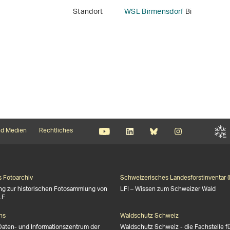
Standort
WSL Birmensdorf
Bi
d Medien
Rechtliches
s Fotoarchiv
Schweizerisches Landesforstinventar (
ng zur historischen Fotosammlung von
LFI – Wissen zum Schweizer Wald
LF
ns
Waldschutz Schweiz
Daten- und Informationszentrum der
Waldschutz Schweiz - die Fachstelle f