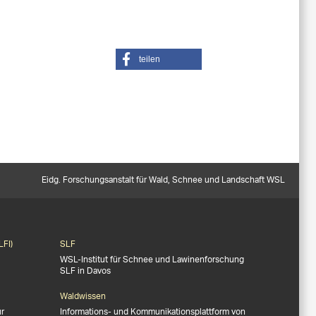
teilen
Eidg. Forschungsanstalt für Wald, Schnee und Landschaft WSL
LFI)
SLF
WSL-Institut für Schnee und Lawinenforschung
SLF in Davos
Waldwissen
ür
Informations- und Kommunikationsplattform von