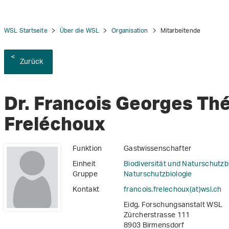
WSL Startseite
Über die WSL
Organisation
Mitarbeitende
Zurück
tion
Dr. Francois Georges Th
Freléchoux
Funktion
Gastwissenschafter
Einheit
Biodiversität und Naturschutzb
Gruppe
Naturschutzbiologie
Kontakt
francois.frelechoux(at)wsl
.
ch
Eidg. Forschungsanstalt WSL
Zürcherstrasse 111
8903 Birmensdorf