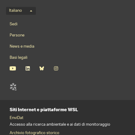
Menu della lingua
Italiano
Footernavigation
Sedi
Persone
News e media
Basi legali
Siti Internet e piattaforme WSL
EnviDat
Accesso alla ricerca ambientale e ai dati di monitoraggio
Archivio fotografico storico