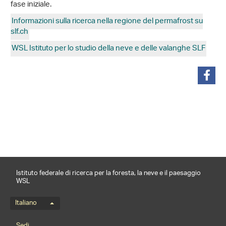
fase iniziale.
Informazioni sulla ricerca nella regione del permafrost su
slf.ch
WSL Istituto per lo studio della neve e delle valanghe SLF
condividi
Istituto federale di ricerca per la foresta, la neve e il paesaggio
WSL
Menu della lingua
Italiano
Footernavigation
Sedi