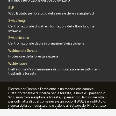
IFN rileva l'evoluzione del bosco svizzero
SLF
WSL Istituto per lo studio della neve e delle valanghe SLF
SwissFungi
Centro nazionale di dati e informazioni della flora fungina
svizzera.
SwissLichens
Centro nazionale dati e informazioni SwissLichens
Waldschutz Schutz
Protezione della foresta svizzera
Waldwissen
Piattaforma d’informazione e di comunicazione su tutti i temi
trattanti la foresta
Ricerca per l’uomo e l’ambiente in un mondo che cambia:
L'Istituto federale di ricerca per la foresta, la neve e il paesaggio
WSL monitora e esplora la foresta, il paesaggio, la biodiversità, i
pericoli naturali così come neve e ghiaccio. Il WSL è un istituto di
ricerca della confederazione e attiene al Settore dei PF. L'istituto
WSL per lo studio della neve e delle valanghe SLF fa parte del
WSL dal 1989.