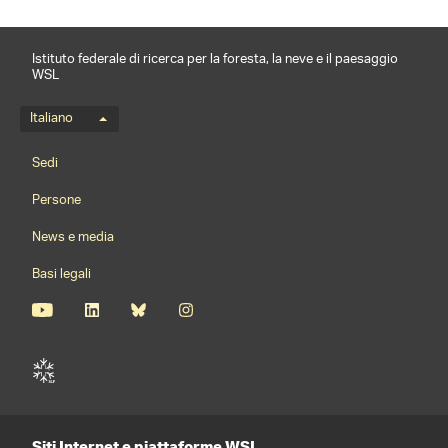
Istituto federale di ricerca per la foresta, la neve e il paesaggio
WSL
Menu della lingua
Italiano
Footernavigation
Sedi
Persone
News e media
Basi legali
Siti Internet e piattaforme WSL