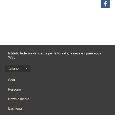
condividi
Istituto federale di ricerca per la foresta, la neve e il paesaggio
WSL
Menu della lingua
Italiano
Footernavigation
Sedi
Persone
News e media
Basi legali