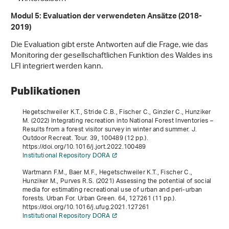
Modul 5: Evaluation der verwendeten Ansätze (2018-
2019)
Die Evaluation gibt erste Antworten auf die Frage, wie das
Monitoring der gesellschaftlichen Funktion des Waldes ins
LFI integriert werden kann.
Publikationen
Hegetschweiler K.T., Stride C.B., Fischer C., Ginzler C., Hunziker
M. (2022) Integrating recreation into National Forest Inventories –
Results from a forest visitor survey in winter and summer. J.
Outdoor Recreat. Tour.
39
, 100489 (12 pp.).
https://doi.org/10.1016/j.jort.2022.100489
Institutional Repository DORA
Wartmann F.M., Baer M.F., Hegetschweiler K.T., Fischer C.,
Hunziker M., Purves R.S. (2021) Assessing the potential of social
media for estimating recreational use of urban and peri-urban
forests. Urban For. Urban Green.
64
, 127261 (11 pp.).
https://doi.org/10.1016/j.ufug.2021.127261
Institutional Repository DORA