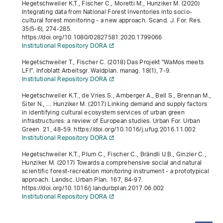
Hegetschweiler K.T., Fischer C., Moretti M., Hunziker M. (2020)
Integrating data from National Forest Inventories into socio-
cultural forest monitoring - a new approach. Scand. J. For. Res.
35
(5-6), 274-285.
https://doi.org/10.1080/02827581.2020.1799066
Institutional Repository DORA
Hegetschweiler T., Fischer C. (2018) Das Projekt "WaMos meets
LFI". Infoblatt Arbeitsgr. Waldplan. manag.
18
(1), 7-9.
Institutional Repository DORA
Hegetschweiler K.T., de Vries S., Arnberger A., Bell S., Brennan M.,
Siter N., … Hunziker M. (2017) Linking demand and supply factors
in identifying cultural ecosystem services of urban green
infrastructures: a review of European studies. Urban For. Urban
Green.
21
, 48-59. https://doi.org/10.1016/j.ufug.2016.11.002
Institutional Repository DORA
Hegetschweiler K.T., Plum C., Fischer C., Brändli U.B., Ginzler C.,
Hunziker M. (2017) Towards a comprehensive social and natural
scientific forest-recreation monitoring instrument - a prototypical
approach. Landsc. Urban Plan.
167
, 84-97.
https://doi.org/10.1016/j.landurbplan.2017.06.002
Institutional Repository DORA