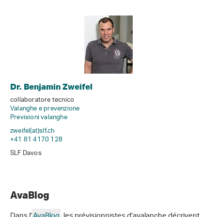
Dr. Benjamin Zweifel
collaboratore tecnico
Valanghe e prevenzione
Previsioni valanghe
zweifel(at)slf
.
ch
+41 81 4170 128
SLF Davos
AvaBlog
Dans l'
AvaBlog
, les prévisionnistes d'avalanche décrivent