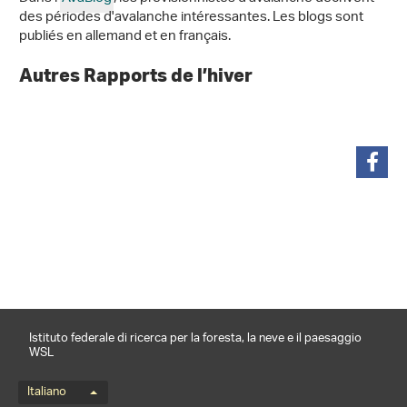
des périodes d'avalanche intéressantes. Les blogs sont
publiés en allemand et en français.
Autres Rapports de l’hiver
condividi
Istituto federale di ricerca per la foresta, la neve e il paesaggio
WSL
Menu della lingua
Italiano