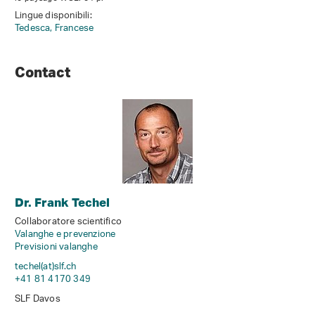
Lingue disponibili:
Tedesca,
Francese
Contact
Dr. Frank Techel
Collaboratore scientifico
Valanghe e prevenzione
Previsioni valanghe
techel(at)slf
.
ch
+41 81 4170 349
SLF Davos