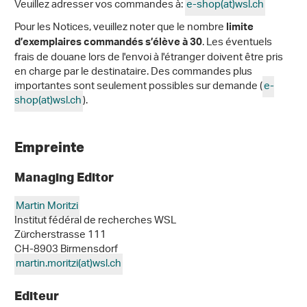
Veuillez adresser vos commandes à:
e-shop(at)wsl
.
ch
Pour les Notices, veuillez noter que le nombre
limite
. Les éventuels
d’exemplaires commandés s’élève à 30
frais de douane lors de l'envoi à l'étranger doivent être pris
en charge par le destinataire. Des commandes plus
importantes sont seulement possibles sur demande (
e-
shop(at)wsl
.
ch
).
Empreinte
Managing Editor
Martin Moritzi
Institut fédéral de recherches WSL
Zürcherstrasse 111
CH-8903 Birmensdorf
martin.moritzi(at)wsl
.
ch
Editeur