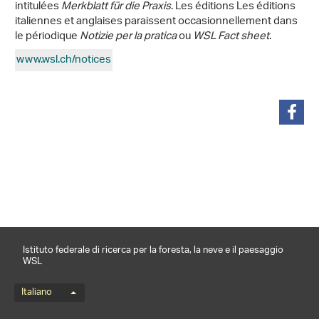
intitulées
Merkblatt für die Praxis
. Les éditions Les éditions
italiennes et anglaises paraissent occasionnellement dans
le périodique
Notizie per la pratica
ou
WSL Fact sheet
.
www.wsl.ch/notices
condividi
Istituto federale di ricerca per la foresta, la neve e il paesaggio
WSL
Menu della lingua
Italiano
Footernavigation