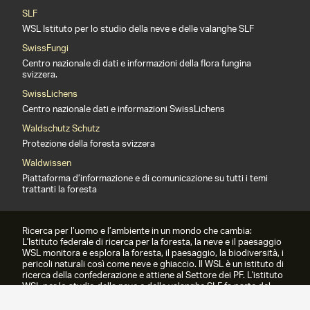
SLF
WSL Istituto per lo studio della neve e delle valanghe SLF
SwissFungi
Centro nazionale di dati e informazioni della flora fungina
svizzera.
SwissLichens
Centro nazionale dati e informazioni SwissLichens
Waldschutz Schutz
Protezione della foresta svizzera
Waldwissen
Piattaforma d’informazione e di comunicazione su tutti i temi
trattanti la foresta
Ricerca per l’uomo e l’ambiente in un mondo che cambia:
L'Istituto federale di ricerca per la foresta, la neve e il paesaggio
WSL monitora e esplora la foresta, il paesaggio, la biodiversità, i
pericoli naturali così come neve e ghiaccio. Il WSL è un istituto di
ricerca della confederazione e attiene al Settore dei PF. L'istituto
WSL per lo studio della neve e delle valanghe SLF fa parte del
WSL dal 1989.