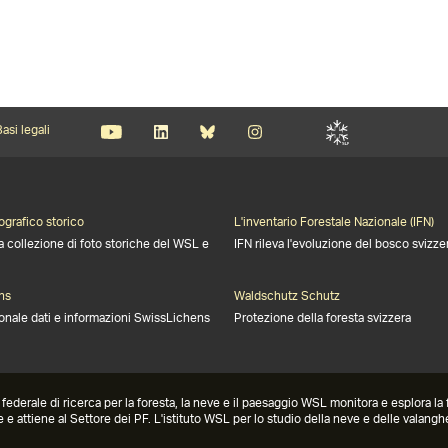
asi legali
ografico storico
L'inventario Forestale Nazionale (IFN)
a collezione di foto storiche del WSL e
IFN rileva l'evoluzione del bosco svizze
ns
Waldschutz Schutz
onale dati e informazioni SwissLichens
Protezione della foresta svizzera
derale di ricerca per la foresta, la neve e il paesaggio WSL monitora e esplora la for
e e attiene al Settore dei PF. L'istituto WSL per lo studio della neve e delle valang