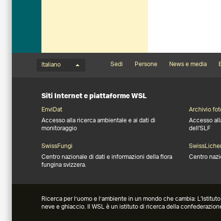
Menu della lingua
Footernavigation
Sedi
Persone
News e media
B
Italiano
Siti Internet e piattaforme WSL
EnviDat
Archivio fot
Accesso alla ricerca ambientale e ai dati di
Accesso all
monitoraggio
dell'SLF
SwissFungi
SwissLiche
Centro nazionale di dati e informazioni della flora
Centro nazi
fungina svizzera.
Ricerca per l’uomo e l’ambiente in un mondo che cambia: L'Istituto fe
neve e ghiaccio. Il WSL è un istituto di ricerca della confederazion