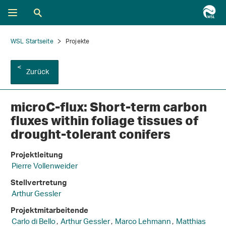
WSL Startseite
Projekte
Zurück
microC-flux: Short-term carbon
fluxes within foliage tissues of
drought-tolerant conifers
Projektleitung
Pierre Vollenweider
Stellvertretung
Arthur Gessler
Projektmitarbeitende
Carlo di Bello
,
Arthur Gessler
,
Marco Lehmann
,
Matthias