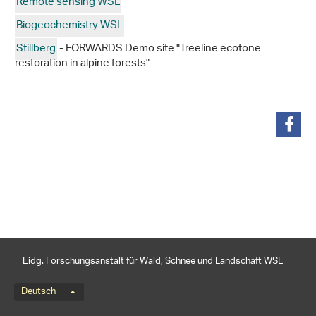
Remote sensing WSL
Biogeochemistry WSL
Stillberg
- FORWARDS Demo site "Treeline ecotone
restoration in alpine forests"
teilen
Eidg. Forschungsanstalt für Wald, Schnee und Landschaft WSL
Sprachmenü
Deutsch
Footernavigation