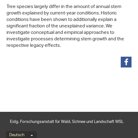
Tree species largely differ in the amount of annual stem
growth explained by current-year conditions. Historic
conditions have been shown to additionally explain a
significant fraction of the unexplained variance. We
investigate conceptual and empirical approaches to
investigate processes determining stem growth and the
respective legacy effects.
teilen
Eidg. Forschungsanstalt für Wald, Schnee und Landschaft WSL
Sprachmenü
Deutsch