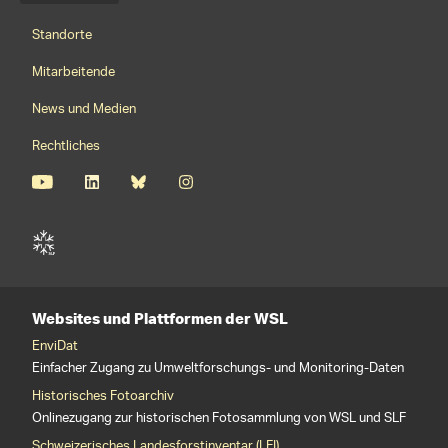
Footernavigation
Standorte
Mitarbeitende
News und Medien
Rechtliches
Websites und Plattformen der WSL
EnviDat
Einfacher Zugang zu Umweltforschungs- und Monitoring-Daten
Historisches Fotoarchiv
Onlinezugang zur historischen Fotosammlung von WSL und SLF
Schweizerisches Landesforstinventar (LFI)