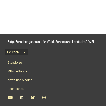
teilen
Eidg. Forschungsanstalt für Wald, Schnee und Landschaft WSL
Sprachmenü
Deutsch
Footernavigation
Standorte
Mitarbeitende
News und Medien
Rechtliches