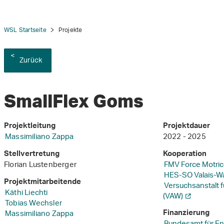
WSL Startseite
Projekte
Zurück
SmallFlex Goms
Projektleitung
Projektdauer
Massimiliano Zappa
2022 - 2025
Stellvertretung
Kooperation
Florian Lustenberger
FMV Force Motric
HES-SO Valais-Wa
Projektmitarbeitende
Versuchsanstalt f
Käthi Liechti
(VAW)
Tobias Wechsler
Massimiliano Zappa
Finanzierung