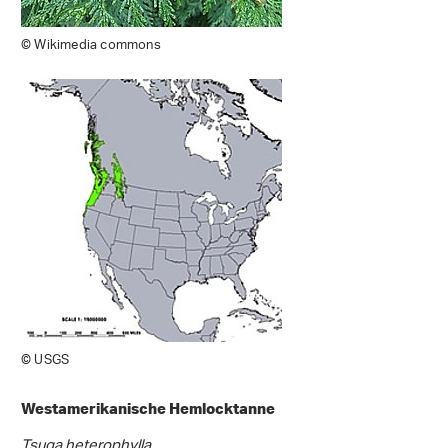
© Wikimedia commons
© USGS
Westamerikanische Hemlocktanne
Tsuga heterophylla