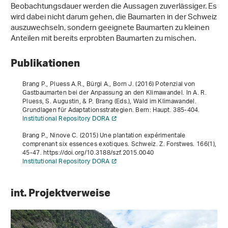
Beobachtungsdauer werden die Aussagen zuverlässiger. Es
wird dabei nicht darum gehen, die Baumarten in der Schweiz
auszuwechseln, sondern geeignete Baumarten zu kleinen
Anteilen mit bereits erprobten Baumarten zu mischen.
Publikationen
Brang P., Pluess A.R., Bürgi A., Born J. (2016) Potenzial von
Gastbaumarten bei der Anpassung an den Klimawandel. In A. R.
Pluess, S. Augustin, & P. Brang (Eds.),
Wald im Klimawandel.
Grundlagen für Adaptationsstrategien
. Bern: Haupt. 385-404.
Institutional Repository DORA
Brang P., Ninove C. (2015) Une plantation expérimentale
comprenant six essences exotiques. Schweiz. Z. Forstwes.
166
(1),
45-47. https://doi.org/10.3188/szf.2015.0040
Institutional Repository DORA
int. Projektverweise