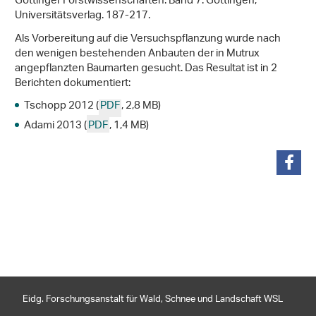
Göttinger Forstwissenschaften. Band 7. Göttingen,
Universitätsverlag. 187-217.
Als Vorbereitung auf die Versuchspflanzung wurde nach
den wenigen bestehenden Anbauten der in Mutrux
angepflanzten Baumarten gesucht. Das Resultat ist in 2
Berichten dokumentiert:
Tschopp 2012 (
PDF
, 2,8 MB)
Adami 2013 (
PDF
, 1,4 MB)
teilen
Eidg. Forschungsanstalt für Wald, Schnee und Landschaft WSL