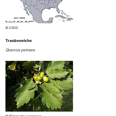
© USGS
Traubeneiche
Quercus petraea