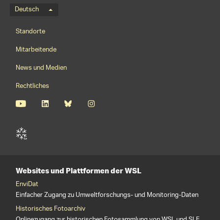
Sprachmenü
Deutsch
Footernavigation
Standorte
Mitarbeitende
News und Medien
Rechtliches
Websites und Plattformen der WSL
EnviDat
Einfacher Zugang zu Umweltforschungs- und Monitoring-Daten
Historisches Fotoarchiv
Onlinezugang zur historischen Fotosammlung von WSL und SLF