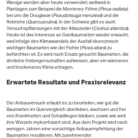
Wenige werden aber heute verwendet; weltweit in
Plantagen zum Beispiel die Monterey-Föhre (
Pinus radiata)
,
bei uns die Douglasie (
Pseudotsuga menziesii
) und die
Roteiche (
Quercus
rubra
). In der Schweiz gibt es auch
Versuchspflanzungen mit der Atlaszeder (
Cedrus atlantica
).
Heute ist das Interesse an Gastbaumarten wieder erwacht,
weil infolge des Klimawandels der Ausfall ökonomisch
wichtiger Baumarten wie der Fichte (
Picea abies
) zu
befürchten ist. Es wird nach Ersatz gesucht: Baumarten, die
ähnliche Holzeigenschaften aufweisen, aber ein wärmeres
und trockeneres Klima ertragen.
Erwartete Resultate und Praxisrelevanz
Der Anbauversuch erlaubt es zu beurteilen, wie gut die
Baumarten im Quervergleich überleben, wachsen und frei
von Krankheiten und Schädlingen bleiben, sowie wie weit
ihre Wurzeln mykorrhiziert sind. Aus dem Projekt wird nach
wenigen Jahren eine vorsichtige Anbauempfehlung der
Baumarten resultieren. Mit zunehmender