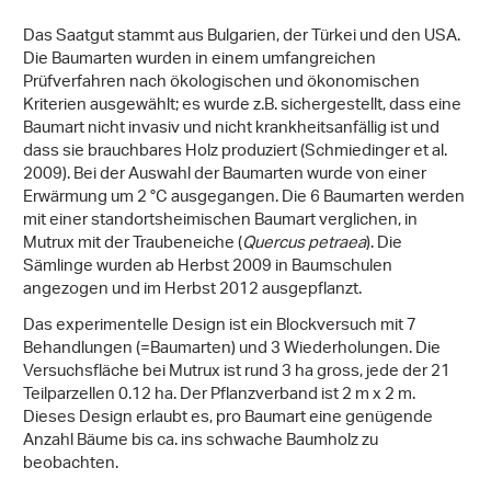
Das Saatgut stammt aus Bulgarien, der Türkei und den USA.
Die Baumarten wurden in einem umfangreichen
Prüfverfahren nach ökologischen und ökonomischen
Kriterien ausgewählt; es wurde z.B. sichergestellt, dass eine
Baumart nicht invasiv und nicht krankheitsanfällig ist und
dass sie brauchbares Holz produziert (Schmiedinger et al.
2009). Bei der Auswahl der Baumarten wurde von einer
Erwärmung um 2 °C ausgegangen. Die 6 Baumarten werden
mit einer standortsheimischen Baumart verglichen, in
Mutrux mit der Traubeneiche (
Quercus petraea
). Die
Sämlinge wurden ab Herbst 2009 in Baumschulen
angezogen und im Herbst 2012 ausgepflanzt.
Das experimentelle Design ist ein Blockversuch mit 7
Behandlungen (=Baumarten) und 3 Wiederholungen. Die
Versuchsfläche bei Mutrux ist rund 3 ha gross, jede der 21
Teilparzellen 0.12 ha. Der Pflanzverband ist 2 m x 2 m.
Dieses Design erlaubt es, pro Baumart eine genügende
Anzahl Bäume bis ca. ins schwache Baumholz zu
beobachten.