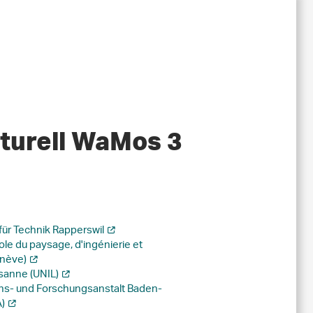
turell WaMos 3
ür Technik Rapperswil
le du paysage, d'ingénierie et
enève)
sanne (UNIL)
chs- und Forschungsanstalt Baden-
)