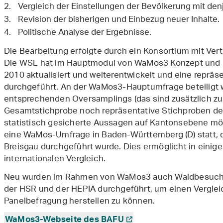
Vergleich der Einstellungen der Bevölkerung mit de
Revision der bisherigen und Einbezug neuer Inhalte.
Politische Analyse der Ergebnisse.
Die Bearbeitung erfolgte durch ein Konsortium mit Ver
Die WSL hat im Hauptmodul von WaMos3 Konzept und 
2010 aktualisiert und weiterentwickelt und eine reprä
durchgeführt. An der WaMos3-Hauptumfrage beteiligt 
entsprechenden Oversamplings (das sind zusätzlich zu
Gesamtstichprobe noch repräsentative Stichproben der
statistisch gesicherte Aussagen auf Kantonsebene mög
eine WaMos-Umfrage in Baden-Württemberg (D) statt, di
Breisgau durchgeführt wurde. Dies ermöglicht in eini
internationalen Vergleich.
Neu wurden im Rahmen von WaMos3 auch Waldbesuch
der HSR und der HEPIA durchgeführt, um einen Verglei
Panelbefragung herstellen zu können.
WaMos3-Webseite des BAFU