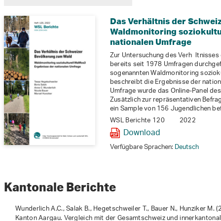
Das Verhältnis der Schwei
Waldmonitoring soziokultu
nationalen Umfrage
Zur Untersuchung des Verh ltnisses
bereits seit 1978 Umfragen durchgef
sogenannten Waldmonitoring sozioku
beschreibt die Ergebnisse der natio
Umfrage wurde das Online-Panel des
Zusätzlich zur repräsentativen Bef
ein Sample von 156 Jugendlichen bef
WSL Berichte 120
2022
Download
Verfügbare Sprachen:
Deutsch
Kantonale Berichte
Wunderlich A.C., Salak B., Hegetschweiler T., Bauer N., Hunziker M. 
Kanton Aargau. Vergleich mit der Gesamtschweiz und innerkantonale 