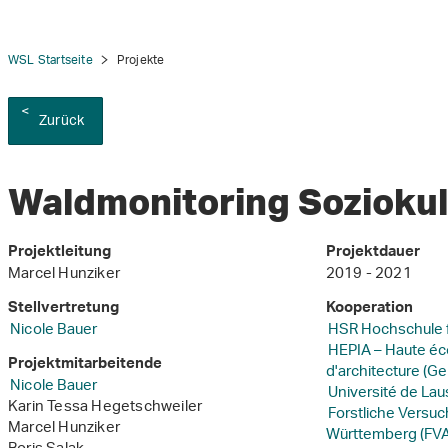
WSL Startseite
Projekte
Zurück
Waldmonitoring Soziokul
Projektleitung
Projektdauer
Marcel Hunziker
2019 - 2021
Stellvertretung
Kooperation
Nicole Bauer
HSR Hochschule f
HEPIA – Haute éco
Projektmitarbeitende
d'architecture (G
Nicole Bauer
Université de Lau
Karin Tessa Hegetschweiler
Forstliche Versu
Marcel Hunziker
Württemberg (FVA