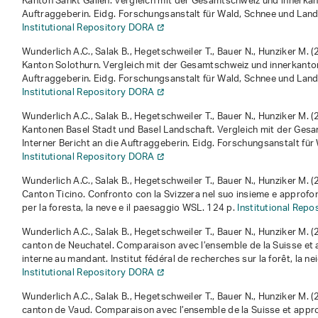
Kanton Sankt Gallen. Vergleich mit der Gesamtschweiz und innerkant
Auftraggeberin
. Eidg. Forschungsanstalt für Wald, Schnee und Lan
Institutional Repository DORA
Wunderlich A.C., Salak B., Hegetschweiler T., Bauer N., Hunziker M. 
Kanton Solothurn. Vergleich mit der Gesamtschweiz und innerkantona
Auftraggeberin
. Eidg. Forschungsanstalt für Wald, Schnee und Lan
Institutional Repository DORA
Wunderlich A.C., Salak B., Hegetschweiler T., Bauer N., Hunziker M. 
Kantonen Basel Stadt und Basel Landschaft. Vergleich mit der Gesa
Interner Bericht an die Auftraggeberin
. Eidg. Forschungsanstalt fü
Institutional Repository DORA
Wunderlich A.C., Salak B., Hegetschweiler T., Bauer N., Hunziker M. 
Canton Ticino. Confronto con la Svizzera nel suo insieme e approf
per la foresta, la neve e il paesaggio WSL. 124 p.
Institutional Rep
Wunderlich A.C., Salak B., Hegetschweiler T., Bauer N., Hunziker M. 
canton de Neuchatel. Comparaison avec l’ensemble de la Suisse et
interne au mandant
. Institut fédéral de recherches sur la forêt, la 
Institutional Repository DORA
Wunderlich A.C., Salak B., Hegetschweiler T., Bauer N., Hunziker M. 
canton de Vaud. Comparaison avec l’ensemble de la Suisse et app