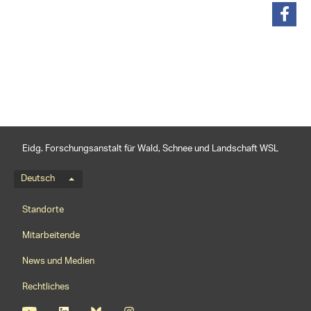
teilen
Eidg. Forschungsanstalt für Wald, Schnee und Landschaft WSL
Sprachmenü
Deutsch
Footernavigation
Standorte
Mitarbeitende
News und Medien
Rechtliches