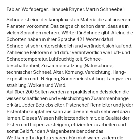
Fabian Wolfsperger, Hansueli Rhyner, Martin Schneebeli
Schnee ist eine der komplexesten Materie die auf unserem
Planeten vorkommt. Das zeigt sich schon darin, dass es in
vielen Sprachen mehrere Wörter für Schnee gibt. Alleine die
Schotten haben in ihrer Sprache 421 Wörter dafür!
Schnee ist sehr unterschiedlich und verändert sich laufend.
Zahlreiche Faktoren sind dafür verantwortlich wie Luft- und
Schneetemperatur, Luftfeuchtigkeit, Schnee­
beschaffenheit, Zusammensetzung (Natur­schnee,
technischer Schnee), Alter, Körnung, Verdichtung, Hang­­
exposition und -Neigung, Sonneneinstrahlung, Langwellen­
strahlung, Wolken und Wind.
Auf über 200 Seiten werden an praktischen Beispielen die
wissenschaftlichen und vielschichtigen Zusammenhänge
erklärt. Jeder Betriebsleiter, Pistenchef, Rennleiter und jeder
Pistenfahrzeugfahrer kann aus diesem Buch sehr viel dazu
lernen. Dieses Wissen hilft letztendlich mit, die Qualität der
Pisten und Loipen zu steigern, effizienter zu arbeiten und
somit Geld für den Anlagenbetreiber oder das
Wettkampfbudget zu sparen. Für mich waren zudem die