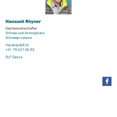
Hansueli Rhyner
Gastwissenschafter
Schnee und Atmosphäre
Schneeprozesse
rhyner(at)slf
.
ch
+41 79 421 06 83
SLF Davos
teilen