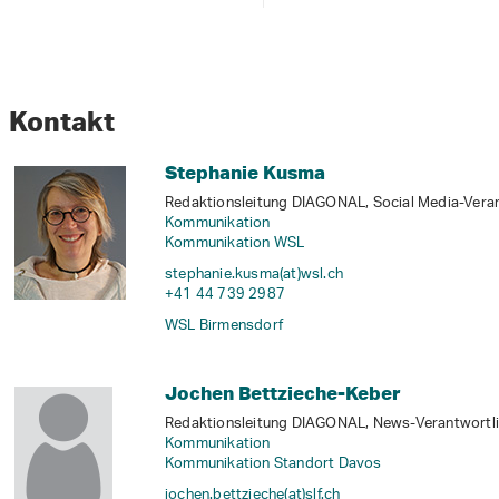
Kontakt
Stephanie Kusma
Redaktionsleitung DIAGONAL, Social Media-Vera
Kommunikation
Kommunikation WSL
stephanie.kusma(at)wsl
.
ch
+41 44 739 2987
WSL Birmensdorf
Jochen Bettzieche-Keber
Redaktionsleitung DIAGONAL, News-Verantwortli
Kommunikation
Kommunikation Standort Davos
jochen.bettzieche(at)slf
.
ch