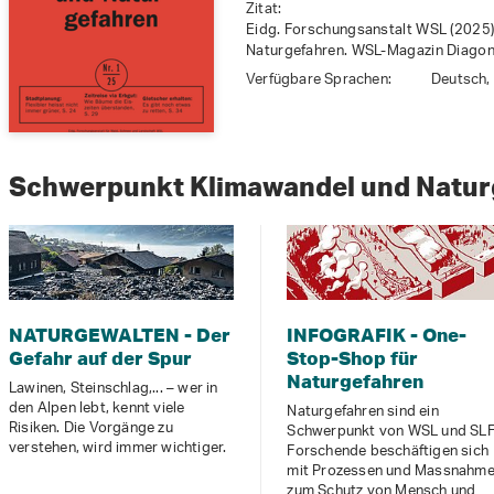
Zitat:
Eidg. Forschungsanstalt WSL (2025)
Naturgefahren. WSL-Magazin Diagona
Verfügbare Sprachen:
Deutsch,
Schwerpunkt Klimawandel und Natu
NATURGEWALTEN - Der
INFOGRAFIK - One-
Gefahr auf der Spur
Stop-Shop für
Naturgefahren
Lawinen, Steinschlag,... – wer in
den Alpen lebt, kennt viele
Naturgefahren sind ein
Risiken. Die Vorgänge zu
Schwerpunkt von WSL und SLF
verstehen, wird immer wichtiger.
Forschende beschäftigen sich
mit Prozessen und Massnahm
zum Schutz von Mensch und