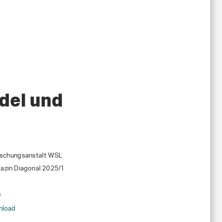
del und
rschungsanstalt WSL
zin Diagonal 2025/1
n
nload