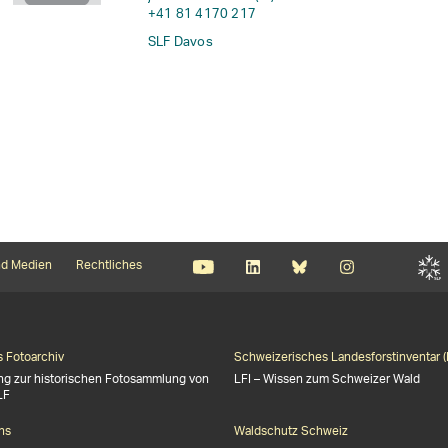
+41 81 4170 217
SLF Davos
d Medien
Rechtliches
s Fotoarchiv
Schweizerisches Landesforstinventar (
ng zur historischen Fotosammlung von
LFI – Wissen zum Schweizer Wald
LF
ns
Waldschutz Schweiz