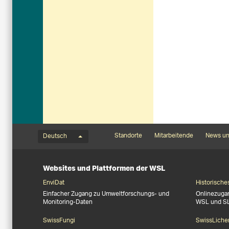
Sprachmenü
Footernavigation
Standorte
Mitarbeitende
News un
Deutsch
Websites und Plattformen der WSL
EnviDat
Historische
Einfacher Zugang zu Umweltforschungs- und
Onlinezuga
Monitoring-Daten
WSL und S
SwissFungi
SwissLiche