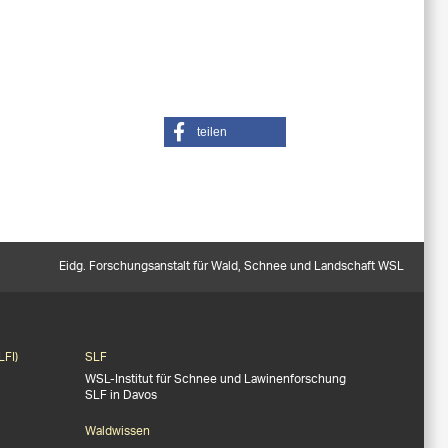
teilen
Eidg. Forschungsanstalt für Wald, Schnee und Landschaft WSL
LFI)
SLF
WSL-Institut für Schnee und Lawinenforschung
SLF in Davos
Waldwissen