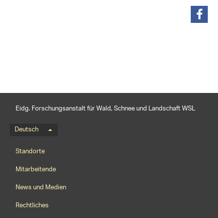
teilen
Eidg. Forschungsanstalt für Wald, Schnee und Landschaft WSL
Sprachmenü
Deutsch
Footernavigation
Standorte
Mitarbeitende
News und Medien
Rechtliches