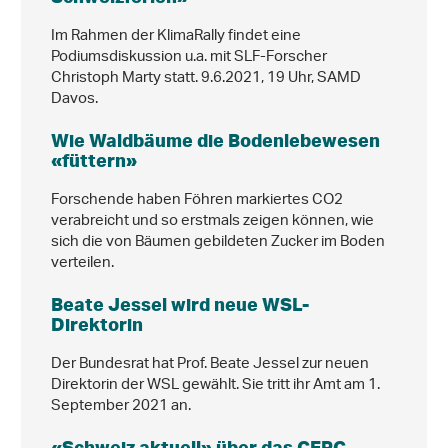
Im Rahmen der KlimaRally findet eine
Podiumsdiskussion u.a. mit SLF-Forscher
Christoph Marty statt. 9.6.2021, 19 Uhr, SAMD
Davos.
Wie Waldbäume die Bodenlebewesen
«füttern»
Forschende haben Föhren markiertes CO2
verabreicht und so erstmals zeigen können, wie
sich die von Bäumen gebildeten Zucker im Boden
verteilen.
Beate Jessel wird neue WSL-
Direktorin
Der Bundesrat hat Prof. Beate Jessel zur neuen
Direktorin der WSL gewählt. Sie tritt ihr Amt am 1.
September 2021 an.
«Schweiz aktuell» über das CERC