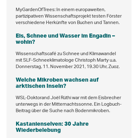
MyGardenOfTrees: In einem europaweiten,
partizipativen Wissenschaftsprojekt testen Förster
verschiedene Herkünfte von Buchen und Tannen.
Eis, Schnee und Wasser im Engadin –
wohin?
Wissenschaftscafé zu Schnee und Klimawandel
mit SLF-Schneeklimatologe Christoph Marty u.a.
Donnerstag, 11. November 2021, 19.30 Uhr, Zuoz.
Welche Mikroben wachsen auf
arktischen Inseln?
WSL-Doktorand Joël Rüthi war mit dem Eisbrecher
unterwegs in der Mitternachtssonne. Ein Logbuch-
Beitrag über die Suche nach Bodenmikroben.
Kastanienselven: 30 Jahre
Wiederbelebung