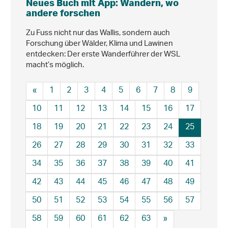
Neues Buch mit App: Wandern, wo
andere forschen
Zu Fuss nicht nur das Wallis, sondern auch
Forschung über Wälder, Klima und Lawinen
entdecken: Der erste Wanderführer der WSL
macht’s möglich.
«
1
2
3
4
5
6
7
8
9
10
11
12
13
14
15
16
17
18
19
20
21
22
23
24
25
26
27
28
29
30
31
32
33
34
35
36
37
38
39
40
41
42
43
44
45
46
47
48
49
50
51
52
53
54
55
56
57
58
59
60
61
62
63
»